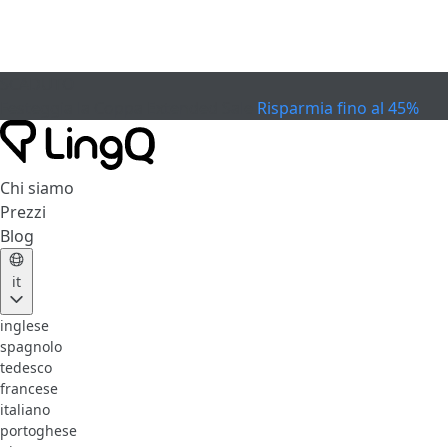
SCADUTO
Festeggia la Coppa
Extended Sale
Risparmia fino al 45%
Chi siamo
Prezzi
Blog
it
inglese
spagnolo
tedesco
francese
italiano
portoghese