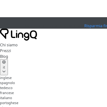
SCADUTO
Festeggia la Coppa
Extended Sale
Risparmia fi
Chi siamo
Prezzi
Blog
it
inglese
spagnolo
tedesco
francese
italiano
portoghese