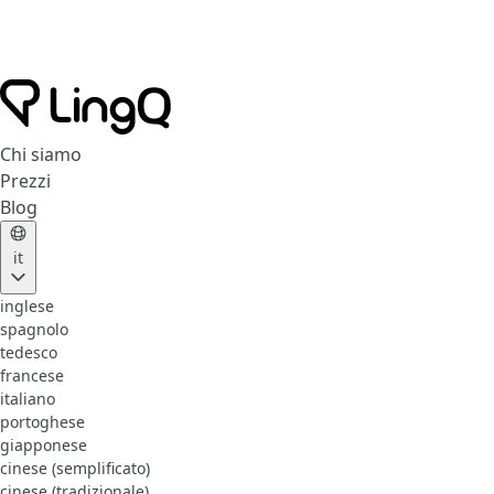
Chi siamo
Prezzi
Blog
it
inglese
spagnolo
tedesco
francese
italiano
portoghese
giapponese
cinese (semplificato)
cinese (tradizionale)