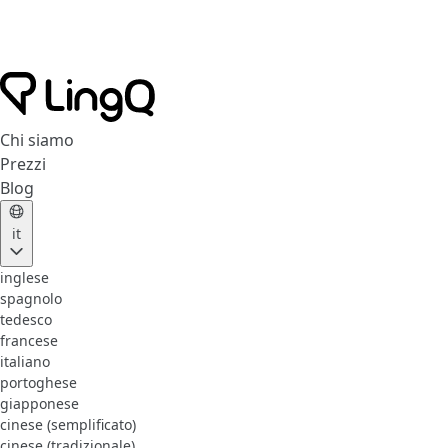
Chi siamo
Prezzi
Blog
it
inglese
spagnolo
tedesco
francese
italiano
portoghese
giapponese
cinese (semplificato)
cinese (tradizionale)