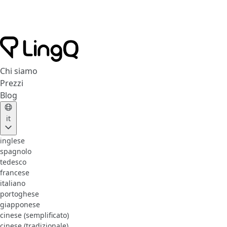
Chi siamo
Prezzi
Blog
it
inglese
spagnolo
tedesco
francese
italiano
portoghese
giapponese
cinese (semplificato)
cinese (tradizionale)