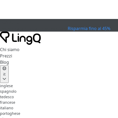
SCADUTO
Festeggia la Coppa
Extended Sale
Risparmia fino al 45%
Chi siamo
Prezzi
Blog
it
inglese
spagnolo
tedesco
francese
italiano
portoghese