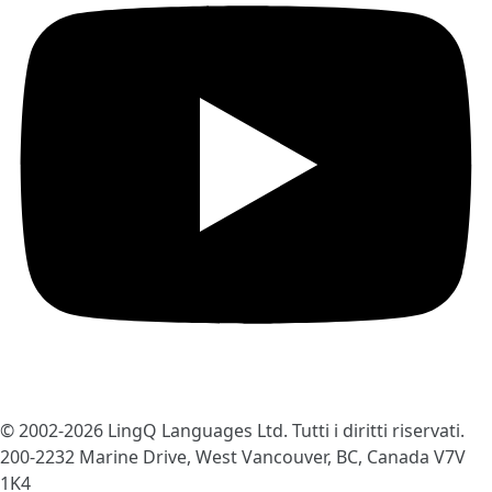
© 2002-2026
LingQ Languages Ltd.
Tutti i diritti riservati.
200-2232 Marine Drive, West Vancouver, BC, Canada
V7V
1K4