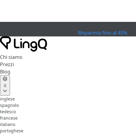
SCADUTO
Festeggia la Coppa
Extended Sale
Risparmia fino al 45%
Chi siamo
Prezzi
Blog
it
inglese
spagnolo
tedesco
francese
italiano
portoghese