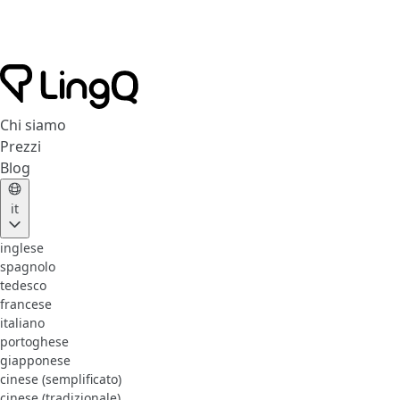
Chi siamo
Prezzi
Blog
it
inglese
spagnolo
tedesco
francese
italiano
portoghese
giapponese
cinese (semplificato)
cinese (tradizionale)