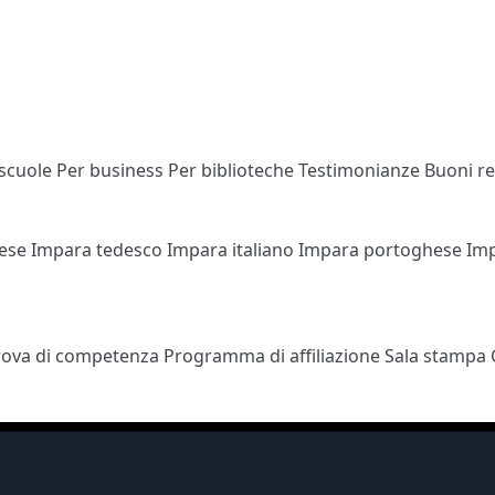
 scuole
Per business
Per biblioteche
Testimonianze
Buoni r
cese
Impara tedesco
Impara italiano
Impara portoghese
Im
rova di competenza
Programma di affiliazione
Sala stampa