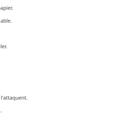
apier.
sable.
er.
l'attaquent.
.