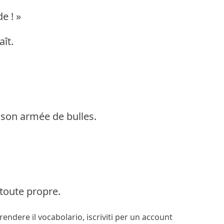
de ! »
ît.
 son armée de bulles.
 toute propre.
prendere il vocabolario,
iscriviti
per un account