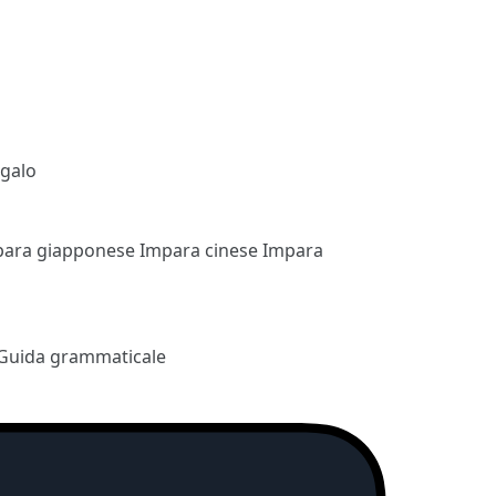
egalo
para giapponese
Impara cinese
Impara
Guida grammaticale