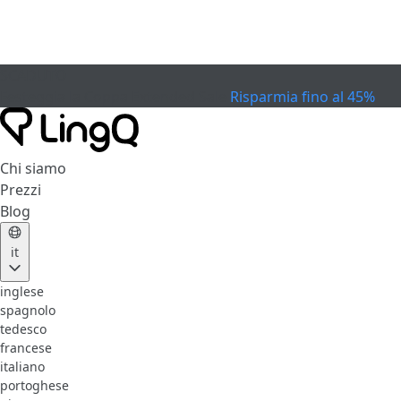
SCADUTO
Festeggia la Coppa
Extended Sale
Risparmia fino al 45%
Chi siamo
Prezzi
Blog
it
inglese
spagnolo
tedesco
francese
italiano
portoghese