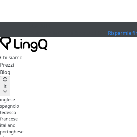
SCADUTO
Festeggia la Coppa
Extended Sale
Risparmia fi
Chi siamo
Prezzi
Blog
it
inglese
spagnolo
tedesco
francese
italiano
portoghese