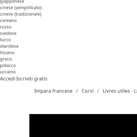
giapponese
cinese (semplificato)
cinese (tradizionale)
coreano
russo
svedese
turco
olandese
lituano
greco
polacco
ucraino
Accedi
Iscriviti gratis
Impara francese
Corsi
Livres utiles -