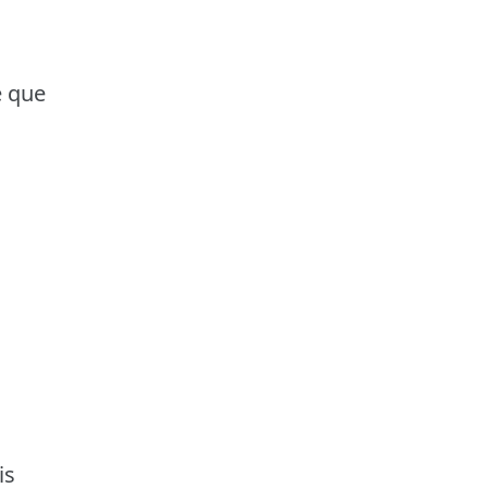
e que
is