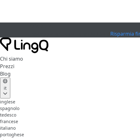
SCADUTO
Festeggia la Coppa
Extended Sale
Risparmia fi
Chi siamo
Prezzi
Blog
it
inglese
spagnolo
tedesco
francese
italiano
portoghese