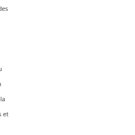
des
i
u
n
la
 et