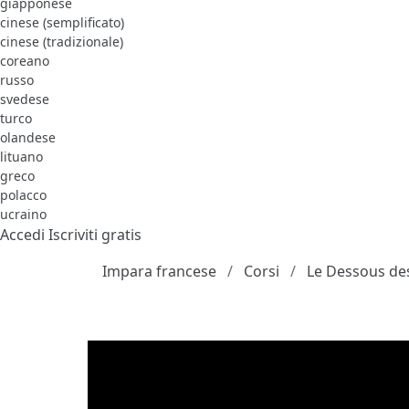
giapponese
cinese (semplificato)
cinese (tradizionale)
coreano
russo
svedese
turco
olandese
lituano
greco
polacco
ucraino
Accedi
Iscriviti gratis
Impara francese
Corsi
Le Dessous des