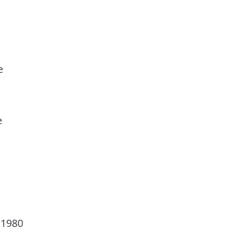
e
e
 1980