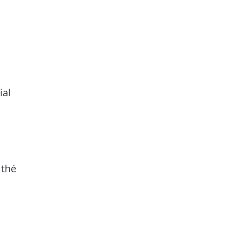
ial
 thé