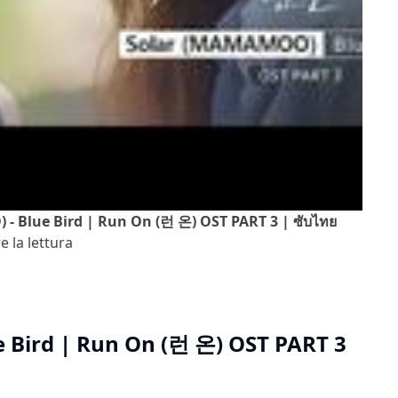
- Blue Bird | Run On (런 온) OST PART 3 | ซับไทย
e la lettura
 Bird | Run On (런 온) OST PART 3