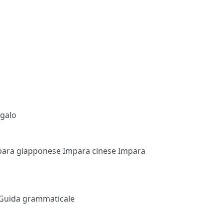
egalo
para giapponese
Impara cinese
Impara
Guida grammaticale