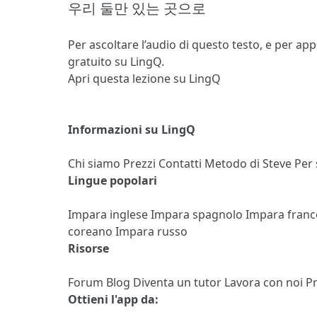
우리 둘만 있는 곳으로
Per ascoltare l’audio di questo testo, e per ap
gratuito su LingQ.
Apri questa lezione su LingQ
Informazioni su LingQ
Chi siamo
Prezzi
Contatti
Metodo di Steve
Per
Lingue popolari
Impara inglese
Impara spagnolo
Impara fran
coreano
Impara russo
Risorse
Forum
Blog
Diventa un tutor
Lavora con noi
P
Ottieni l'app da: