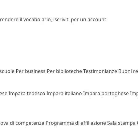
prendere il vocabolario,
iscriviti
per un account
 scuole
Per business
Per biblioteche
Testimonianze
Buoni r
cese
Impara tedesco
Impara italiano
Impara portoghese
Im
rova di competenza
Programma di affiliazione
Sala stampa