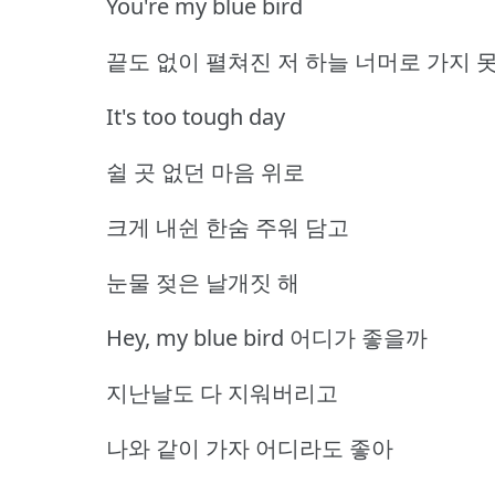
You're my blue bird
끝도 없이 펼쳐진 저 하늘 너머로 가지 
It's too tough day
쉴 곳 없던 마음 위로
크게 내쉰 한숨 주워 담고
눈물 젖은 날개짓 해
Hey, my blue bird 어디가 좋을까
지난날도 다 지워버리고
나와 같이 가자 어디라도 좋아