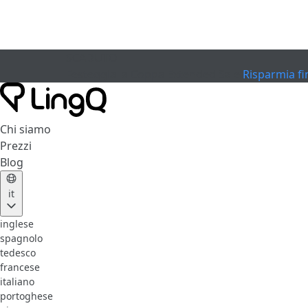
SCADUTO
Festeggia la Coppa
Extended Sale
Risparmia fi
Chi siamo
Prezzi
Blog
it
inglese
spagnolo
tedesco
francese
italiano
portoghese