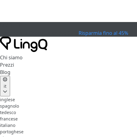
SCADUTO
Festeggia la Coppa
Extended Sale
Risparmia fino al 45%
Chi siamo
Prezzi
Blog
it
inglese
spagnolo
tedesco
francese
italiano
portoghese