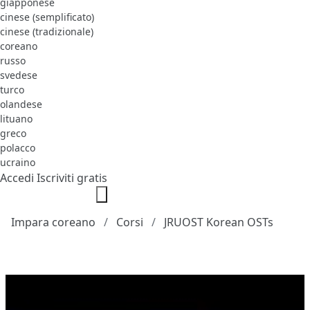
giapponese
cinese (semplificato)
cinese (tradizionale)
coreano
russo
svedese
turco
olandese
lituano
greco
polacco
ucraino
Accedi
Iscriviti gratis
Impara coreano
Corsi
JRUOST Korean OSTs