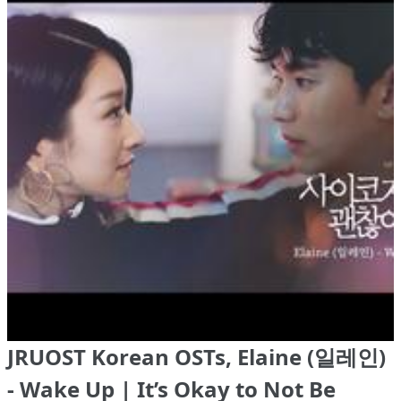
JRUOST Korean OSTs, Elaine (일레인)
- Wake Up | It’s Okay to Not Be