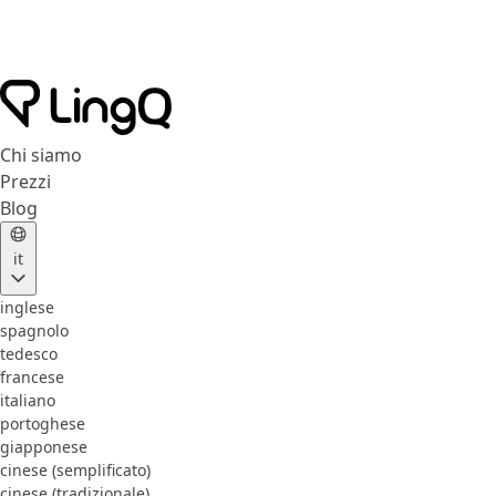
Chi siamo
Prezzi
Blog
it
inglese
spagnolo
tedesco
francese
italiano
portoghese
giapponese
cinese (semplificato)
cinese (tradizionale)