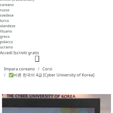
coreano
russo
svedese
turco
olandese
lituano
greco
polacco
ucraino
Accedi
Iscriviti gratis
Impara coreano
Corsi
✅바른 한국어 4급 [Cyber University of Korea]