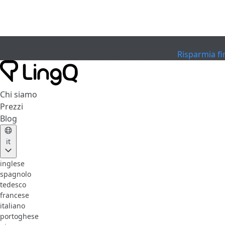
SCADUTO
Festeggia la Coppa
Extended Sale
Risparmia fi
Chi siamo
Prezzi
Blog
it
inglese
spagnolo
tedesco
francese
italiano
portoghese