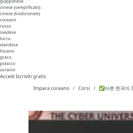
giapponese
cinese (semplificato)
cinese (tradizionale)
coreano
russo
svedese
turco
olandese
lituano
greco
polacco
ucraino
Accedi
Iscriviti gratis
Impara coreano
Corsi
✅바른 한국어 3급 [