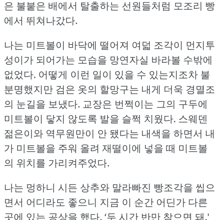
은 불붙은 배에서 탈출하는 선원들처럼 모조리 빵
에서 뛰쳐나갔다.
나는 미트볼이 바닥에 떨어져 여덟 조각이 먼지투
성이가 되어가는 모습을 망연자실 바라볼 수밖에
없었다.
어떻게 이런 일이 있을 수 있는지조차 불
분명했지만 검은 옷의 할망구는 내게 더욱 경멸조
의 눈길을 보냈다.
교장은 번쩍이는 그의 구두에
미트볼이 닿지 않도록 발을 슬쩍 치웠다.
스웨덴
젊은이와 역무원만이 안 됐다는 내색을 하면서 내
가 미트볼을 주워 올려 재떨이에 넣을 때 미트볼
의 위치를 가리켜주었다.
나는 멍하니 시든 상추와 말라빠진 빵조각을 씹으
면서 어디라도 좋으니 지금 이 순간 어딘가 다른
곳에 있는 공상을 했다.
‘두 시간 반만 참으면 돼.'