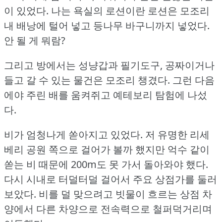
이 있었다.
나는 욕실의 로션이란 로션은 모조리
내 배낭에 털어 넣고 등나무 바구니까지 넣었다.
안 될 게 뭐람?
그리고 방에서는 성냥갑과 필기도구, 공짜이거나
들고 갈 수 있는 물건은 모조리 챙겼다.
그런 다음
에야 주린 배를 움켜쥐고 예테보리 탐험에 나섰
다.
비가 엄청나게 쏟아지고 있었다.
저 유명한 리세
베리 공원 쪽으로 걸어가 볼까 했지만 억수 같이
쏟는 비 때문에 200m도 못 가서 돌아와야 했다.
다시 시내로 터덜터덜 걸어서 주요 상점가를 둘러
보았다.
비를 덜 맞으려고 빗물이 흐르는 상점 차
양에서 다른 차양으로 전속력으로 철퍼덕거리며