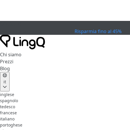
SCADUTO
Festeggia la Coppa
Extended Sale
Risparmia fino al 45%
Chi siamo
Prezzi
Blog
it
inglese
spagnolo
tedesco
francese
italiano
portoghese