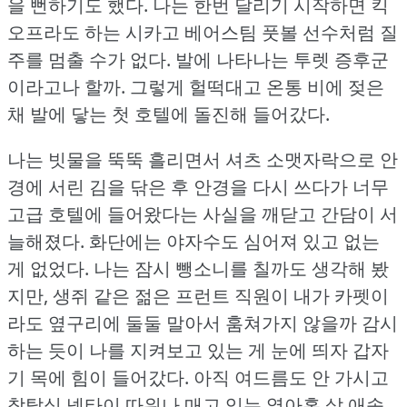
을 뻔하기도 했다.
나는 한번 달리기 시작하면 킥
오프라도 하는 시카고 베어스팀 풋볼 선수처럼 질
주를 멈출 수가 없다.
발에 나타나는 투렛 증후군
이라고나 할까.
그렇게 헐떡대고 온통 비에 젖은
채 발에 닿는 첫 호텔에 돌진해 들어갔다.
나는 빗물을 뚝뚝 흘리면서 셔츠 소맷자락으로 안
경에 서린 김을 닦은 후 안경을 다시 쓰다가 너무
고급 호텔에 들어왔다는 사실을 깨닫고 간담이 서
늘해졌다.
화단에는 야자수도 심어져 있고 없는
게 없었다.
나는 잠시 뺑소니를 칠까도 생각해 봤
지만, 생쥐 같은 젊은 프런트 직원이 내가 카펫이
라도 옆구리에 둘둘 말아서 훔쳐가지 않을까 감시
하는 듯이 나를 지켜보고 있는 게 눈에 띄자 갑자
기 목에 힘이 들어갔다.
아직 여드름도 안 가시고
착탈식 넥타이 따위나 매고 있는 열아홉 살 애송