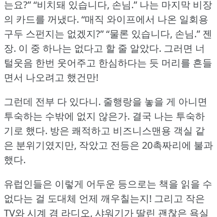
는요?” “비치돼 있습니다, 손님.” 나는 마지막 비장
의 카드를 꺼냈다.
“매직 와이프에서 나온 일회용
구두 스펀지는 없겠지?” “물론 있습니다, 손님.” 젠
장.
이 중 하나는 없다고 할 줄 알았다.
그러면 너
털웃음 한번 웃어주고 한심하다는 듯 머리를 흔들
면서 나오려고 했건만!
그런데 전부 다 있다니.
줄행랑을 놓을 게 아니면
투숙하는 수밖에 없지 않은가.
결국 나는 투숙하
기로 했다.
방은 쾌적하고 비즈니스맨용 객실 같
은 분위기였지만, 작았고 전등은 20촉짜리에 불과
했다.
유럽인들은 이렇게 어두운 등으로는 책을 읽을 수
없다는 걸 도대체 언제 깨우칠는지!
그리고 작은
TV와 시계 겸 라디오, 샤워기가 딸린 괜찮은 욕실