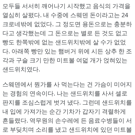
모두들 서서히 깨어나기 시작했고 음식의 가격을
열심히 살폈다.
내 수중에 스웨덴 돈이라고는 24
크로네밖에 없었다.
그 정도면 용돈으로는 충분하
다고 생각했는데 그 돈으로는 별로 든 것도 없고
빵도 한쪽밖에 없는 샌드위치밖에 살 수가 없었
다.
아래쪽 빵만 있는 햄버거 위에 시든 상추 한 조
각과 구슬 크기 만한 미트볼 여덟 개가 얹혀있는
샌드위치였다.
스웨덴에서 뭔가를 사 먹는다는 건 가슴이 미어지
는 경험의 연속이다.
나는 샌드위치를 사서 셀로
판지를 조심스럽게 벗겨 냈다.
그런데 샌드위치를
내 입에 가져가는 순간 기차가 갑자기 격렬하게
흔들렸다.
역무원의 손수레에 든 음료수병들이 서
로 부딪치며 소리를 냈고 샌드위치에 있던 미트볼