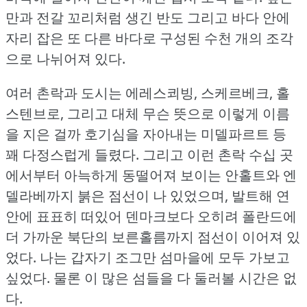
만과 전갈 꼬리처럼 생긴 반도 그리고 바다 안에
자리 잡은 또 다른 바다로 구성된 수천 개의 조각
으로 나뉘어져 있다.
여러 촌락과 도시는 에레스쾨빙, 스케르베크, 홀
스텐브로, 그리고 대체 무슨 뜻으로 이렇게 이름
을 지은 걸까 호기심을 자아내는 미델파르트 등
꽤 다정스럽게 들렸다.
그리고 이런 촌락 수십 곳
에서부터 아늑하게 동떨어져 보이는 안홀트와 엔
델라베까지 붉은 점선이 나 있었으며, 발트해 연
안에 표표히 떠있어 덴마크보다 오히려 폴란드에
더 가까운 북단의 보른홀름까지 점선이 이어져 있
었다.
나는 갑자기 조그만 섬마을에 모두 가보고
싶었다.
물론 이 많은 섬들을 다 둘러볼 시간은 없
다.