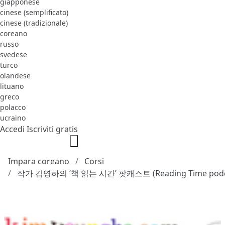
giapponese
cinese (semplificato)
cinese (tradizionale)
coreano
russo
svedese
turco
olandese
lituano
greco
polacco
ucraino
Accedi
Iscriviti gratis
Impara coreano
Corsi
작가 김영하의 ‘책 읽는 시간’ 팟캐스트 (Reading Time podc