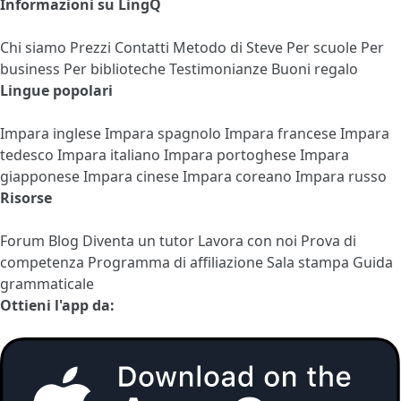
Informazioni su LingQ
Chi siamo
Prezzi
Contatti
Metodo di Steve
Per scuole
Per
business
Per biblioteche
Testimonianze
Buoni regalo
Lingue popolari
Impara inglese
Impara spagnolo
Impara francese
Impara
tedesco
Impara italiano
Impara portoghese
Impara
giapponese
Impara cinese
Impara coreano
Impara russo
Risorse
Forum
Blog
Diventa un tutor
Lavora con noi
Prova di
competenza
Programma di affiliazione
Sala stampa
Guida
grammaticale
Ottieni l'app da: