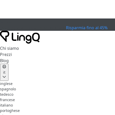
SCADUTO
Festeggia la Coppa
Extended Sale
Risparmia fino al 45%
Chi siamo
Prezzi
Blog
it
inglese
spagnolo
tedesco
francese
italiano
portoghese