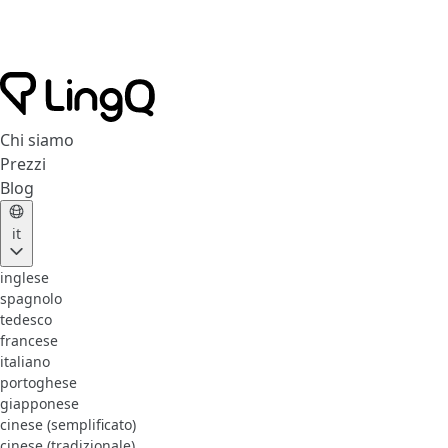
Chi siamo
Prezzi
Blog
it
inglese
spagnolo
tedesco
francese
italiano
portoghese
giapponese
cinese (semplificato)
cinese (tradizionale)