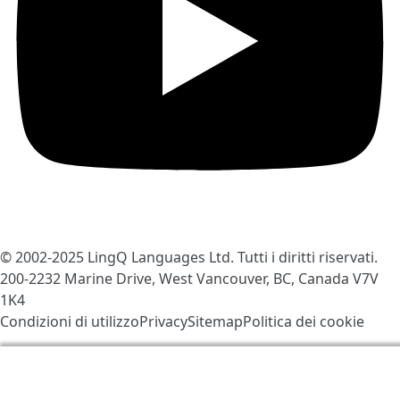
© 2002-2025
LingQ Languages Ltd.
Tutti i diritti riservati.
200-2232 Marine Drive, West Vancouver, BC, Canada
V7V
1K4
Condizioni di utilizzo
Privacy
Sitemap
Politica dei cookie
Utilizziamo i cookies per contribuire a migliorare LingQ.
Visitando il sito, acconsenti alla nostra
politica dei