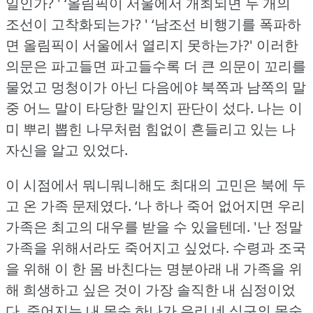
일인가?
' ‘올림픽이 서울에서 개최되면 두 개의
조선이 고착화되는가?
' ‘남조선 비행기를 폭파하
면 올림픽이 서울에서 열리지 못하는가?'
이러한
의문은 파고들면 파고들수록 더 큰 의문이 꼬리를
물었고 멍청이가 아닌 다음에야 북쪽과 남쪽의 말
중 어느 말이 타당한 말인지 판단이 섰다.
나는 이
미 뿌리 뽑힌 나무처럼 힘없이 흔들리고 있는 나
자신을 알고 있었다.
이 시점에서 뭐니뭐니해도 최대의 고민은 북에 두
고 온 가족 문제였다.
‘나 하나 죽어 없어지면 우리
가족은 최고의 대우를 받을 수 있을텐데.
'난 정말
가족을 위해서라도 죽어지고 싶었다.
수령과 조국
을 위해 이 한 몸 바친다는 명분아래 내 가족을 위
해 희생하고 싶은 것이 가장 솔직한 내 심정이었
다.
죽어지는 내 목숨 하나가 우리 네 식구의 목숨