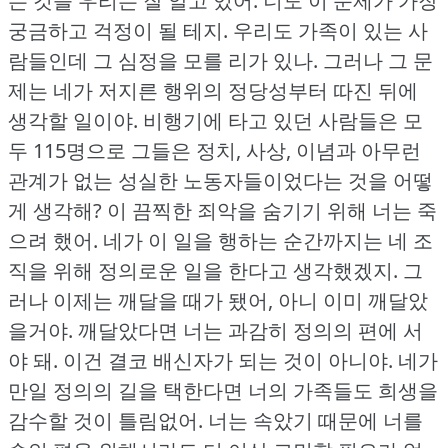
는 것을 우리는 잘 알고 있어.
너도 이 문제가 가장
궁금하고 걱정이 될 테지.
우리도 가족이 있는 사
람들인데 그 심정을 모를 리가 있나.
그러나 그 문
제는 네가 저지른 행위의 정당성부터 따진 뒤에
생각할 일이야.
비행기에 타고 있던 사람들은 모
두 115명으로 그들은 정치, 사상, 이념과 아무런
관계가 없는 성실한 노동자들이었다는 것을 어떻
게 생각해?
이 끔찍한 죄악을 숨기기 위해 너는 죽
으려 했어.
네가 이 일을 행하는 순간까지는 네 조
직을 위해 정의로운 일을 한다고 생각했겠지.
그
러나 이제는 깨달을 때가 됐어, 아니 이미 깨달았
을거야.
깨달았다면 너는 과감히 정의의 편에 서
야 돼.
이건 결코 배신자가 되는 것이 아니야.
네가
만일 정의의 길을 택한다면 너의 가족들도 희생을
감수할 것이 틀림없어.
너는 속았기 때문에 너를