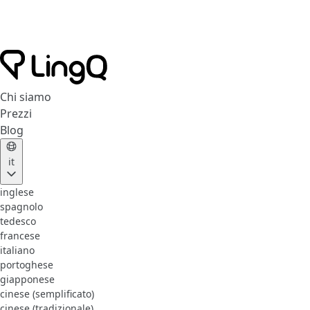
Chi siamo
Prezzi
Blog
it
inglese
spagnolo
tedesco
francese
italiano
portoghese
giapponese
cinese (semplificato)
cinese (tradizionale)