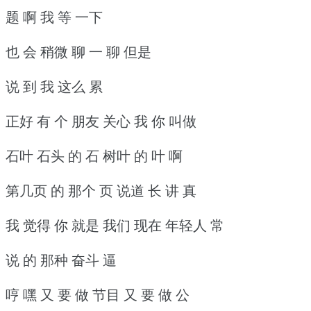
题 啊 我 等 一下
也 会 稍微 聊 一 聊 但是
说 到 我 这么 累
正好 有 个 朋友 关心 我 你 叫做
石叶 石头 的 石 树叶 的 叶 啊
第几页 的 那个 页 说道 长 讲 真
我 觉得 你 就是 我们 现在 年轻人 常
说 的 那种 奋斗 逼
哼 嘿 又 要 做 节目 又 要 做 公