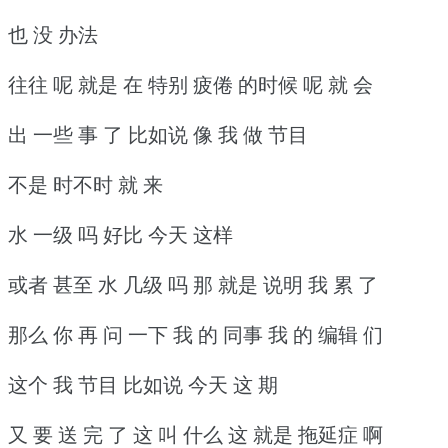
也 没 办法
往往 呢 就是 在 特别 疲倦 的时候 呢 就 会
出 一些 事 了 比如说 像 我 做 节目
不是 时不时 就 来
水 一级 吗 好比 今天 这样
或者 甚至 水 几级 吗 那 就是 说明 我 累 了
那么 你 再 问 一下 我 的 同事 我 的 编辑 们
这个 我 节目 比如说 今天 这 期
又 要 送 完 了 这 叫 什么 这 就是 拖延症 啊