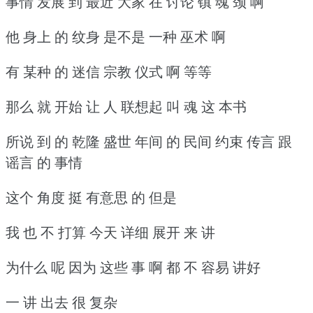
事情 发展 到 最近 大家 在 讨论 镇 魂 颈 啊
他 身上 的 纹身 是不是 一种 巫术 啊
有 某种 的 迷信 宗教 仪式 啊 等等
那么 就 开始 让 人 联想起 叫 魂 这 本书
所说 到 的 乾隆 盛世 年间 的 民间 约束 传言 跟
谣言 的 事情
这个 角度 挺 有意思 的 但是
我 也 不 打算 今天 详细 展开 来 讲
为什么 呢 因为 这些 事 啊 都 不 容易 讲好
一 讲 出去 很 复杂