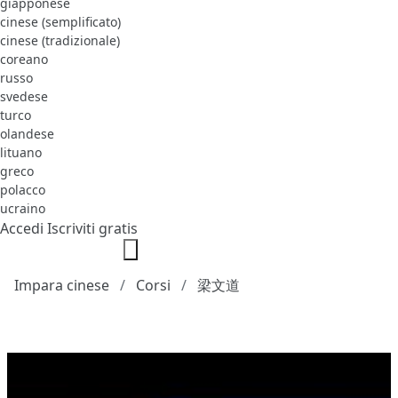
giapponese
cinese (semplificato)
cinese (tradizionale)
coreano
russo
svedese
turco
olandese
lituano
greco
polacco
ucraino
Accedi
Iscriviti gratis
Impara cinese
Corsi
梁文道