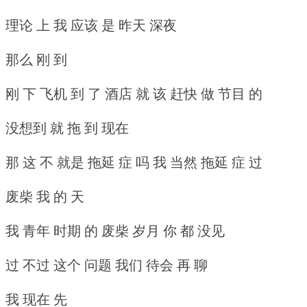
理论 上 我 应该 是 昨天 深夜
那么 刚 到
刚 下 飞机 到 了 酒店 就 该 赶快 做 节目 的
没想到 就 拖 到 现在
那 这 不 就是 拖延 症 吗 我 当然 拖延 症 过
废柴 我 的 天
我 青年 时期 的 废柴 岁月 你 都 没见
过 不过 这个 问题 我们 待会 再 聊
我 现在 先