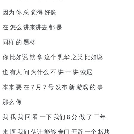
因为 你 总 觉得 好像
在 怎么 讲来讲去 都 是
同样 的 题材
你 比如说 就 拿 这个 乳华 之类 比如说
也 有人 问 为什么 不 讲 一 讲 索尼
本来 要 在 7 月 7 号 发布 新 游戏 的 事
那么 像
我 我 我 回 看 一下 我们 8 分 做 了 三年
来 啊 我们 估计 能够 专门 开辟 一个 板块