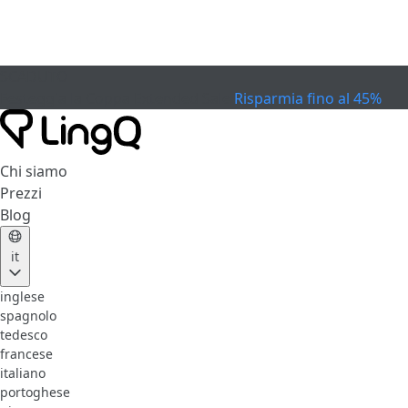
SCADUTO
Festeggia la Coppa
Extended Sale
Risparmia fino al 45%
Chi siamo
Prezzi
Blog
it
inglese
spagnolo
tedesco
francese
italiano
portoghese