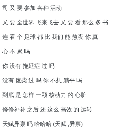
司 又 要 参加 各种 活动
又 要 全世界 飞来飞去 又 要 看 那么 多 书
连 看 个 足球 都 比 我们 能 熬夜 你 真
心 不 累 吗
你 没有 拖延症 过 吗
没有 废柴 过 吗 你 不想 躺平 吗
到底 是 怎样 一颗 核动力 的 心脏
修修补补 之后 还 这么 高效 的 运转
天赋异禀 吗 哈哈哈 (天赋 ,异禀)