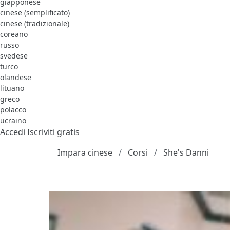
giapponese
cinese (semplificato)
cinese (tradizionale)
coreano
russo
svedese
turco
olandese
lituano
greco
polacco
ucraino
Accedi
Iscriviti gratis
Impara cinese
Corsi
She's Danni