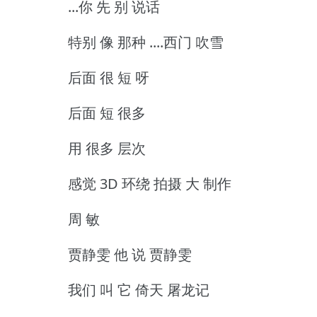
...你 先 别 说话
特别 像 那种 ....西门 吹雪
后面 很 短 呀
后面 短 很多
用 很多 层次
感觉 3D 环绕 拍摄 大 制作
周 敏
贾静雯 他 说 贾静雯
我们 叫 它 倚天 屠龙记