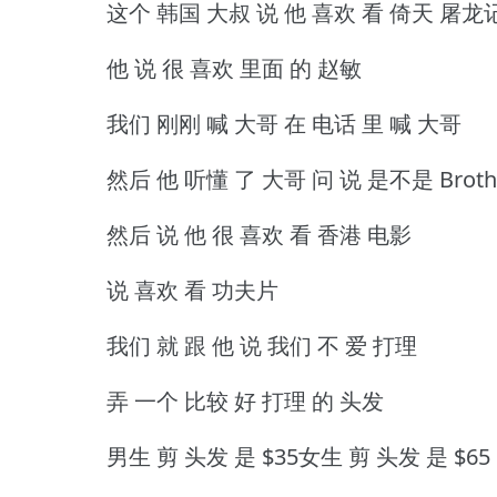
这个 韩国 大叔 说 他 喜欢 看 倚天 屠龙
他 说 很 喜欢 里面 的 赵敏
我们 刚刚 喊 大哥 在 电话 里 喊 大哥
然后 他 听懂 了 大哥 问 说 是不是 Broth
然后 说 他 很 喜欢 看 香港 电影
说 喜欢 看 功夫片
我们 就 跟 他 说 我们 不 爱 打理
弄 一个 比较 好 打理 的 头发
男生 剪 头发 是 $35女生 剪 头发 是 $65