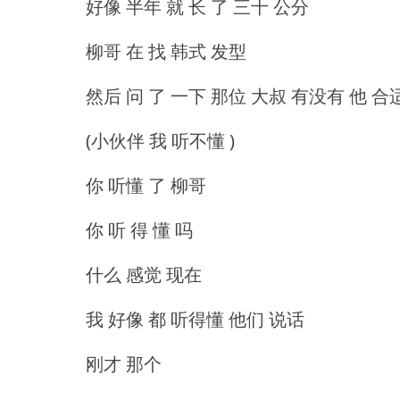
好像 半年 就 长 了 三十 公分
柳哥 在 找 韩式 发型
然后 问 了 一下 那位 大叔 有没有 他 合
(小伙伴 我 听不懂 )
你 听懂 了 柳哥
你 听 得 懂 吗
什么 感觉 现在
我 好像 都 听得懂 他们 说话
刚才 那个