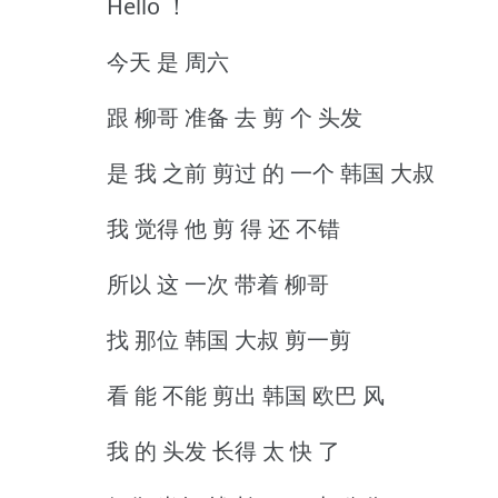
Hello ！
今天 是 周六
跟 柳哥 准备 去 剪 个 头发
是 我 之前 剪过 的 一个 韩国 大叔
我 觉得 他 剪 得 还 不错
所以 这 一次 带着 柳哥
找 那位 韩国 大叔 剪一剪
看 能 不能 剪出 韩国 欧巴 风
我 的 头发 长得 太 快 了