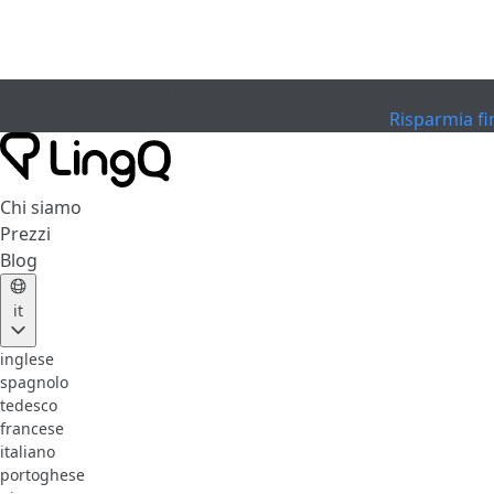
SCADUTO
Festeggia la Coppa
Extended Sale
Risparmia fi
Chi siamo
Prezzi
Blog
it
inglese
spagnolo
tedesco
francese
italiano
portoghese