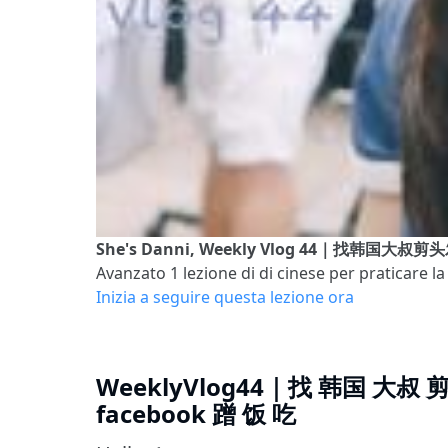
She's Danni, Weekly Vlog 44｜找韩国
Avanzato 1
lezione di di cinese per praticare la
Inizia a seguire questa lezione ora
WeeklyVlog44｜找 韩国 大叔
facebook 蹭 饭 吃