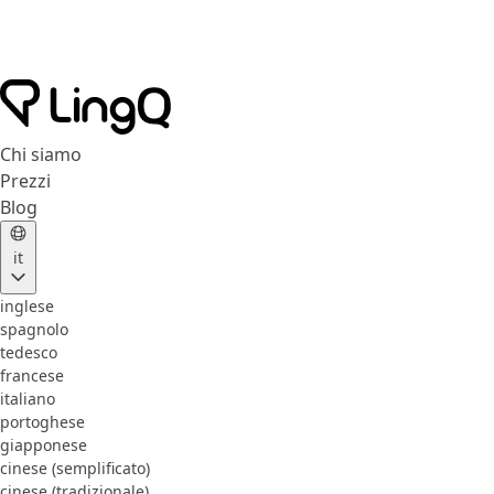
Chi siamo
Prezzi
Blog
it
inglese
spagnolo
tedesco
francese
italiano
portoghese
giapponese
cinese (semplificato)
cinese (tradizionale)