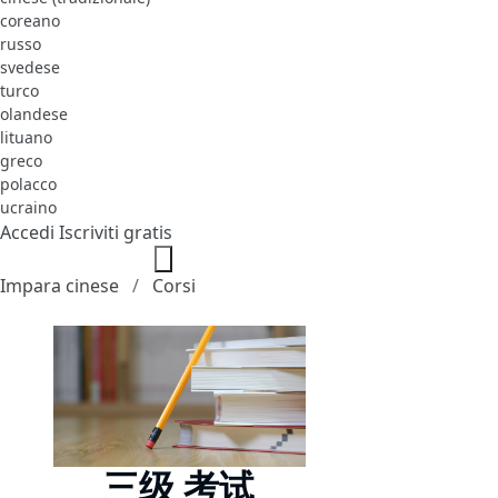
coreano
russo
svedese
turco
olandese
lituano
greco
polacco
ucraino
Accedi
Iscriviti gratis
Impara cinese
Corsi
三级 考试