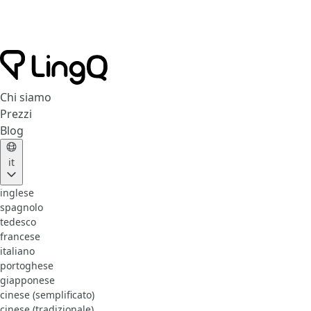
Chi siamo
Prezzi
Blog
it
inglese
spagnolo
tedesco
francese
italiano
portoghese
giapponese
cinese (semplificato)
cinese (tradizionale)