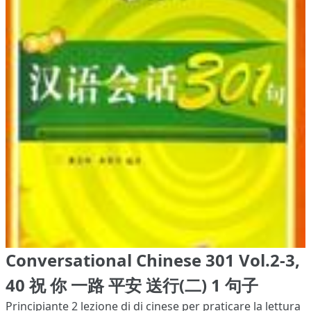
Conversational Chinese 301 Vol.2-3,
40 祝 你 一路 平安 送行(二) 1 句子
Principiante 2
lezione di di cinese per praticare la lettura