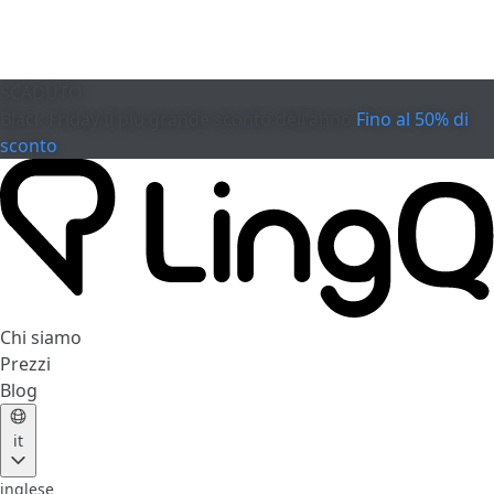
SCADUTO
Black Friday
Il più grande sconto dell'anno
Fino al 50% di
sconto
Chi siamo
Prezzi
Blog
it
inglese