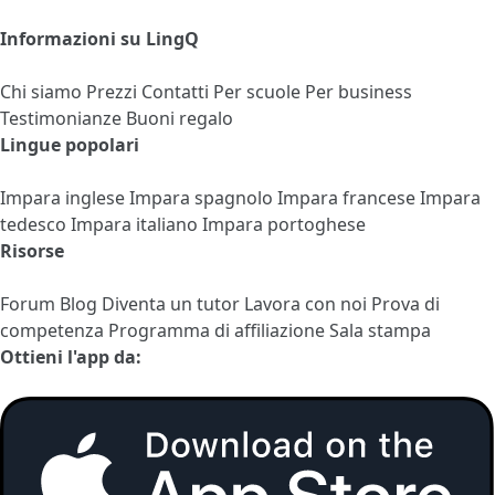
Informazioni su LingQ
Chi siamo
Prezzi
Contatti
Per scuole
Per business
Testimonianze
Buoni regalo
Lingue popolari
Impara inglese
Impara spagnolo
Impara francese
Impara
tedesco
Impara italiano
Impara portoghese
Risorse
Forum
Blog
Diventa un tutor
Lavora con noi
Prova di
competenza
Programma di affiliazione
Sala stampa
Ottieni l'app da: