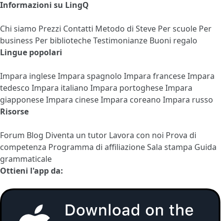
Informazioni su LingQ
Chi siamo
Prezzi
Contatti
Metodo di Steve
Per scuole
Per
business
Per biblioteche
Testimonianze
Buoni regalo
Lingue popolari
Impara inglese
Impara spagnolo
Impara francese
Impara
tedesco
Impara italiano
Impara portoghese
Impara
giapponese
Impara cinese
Impara coreano
Impara russo
Risorse
Forum
Blog
Diventa un tutor
Lavora con noi
Prova di
competenza
Programma di affiliazione
Sala stampa
Guida
grammaticale
Ottieni l'app da: