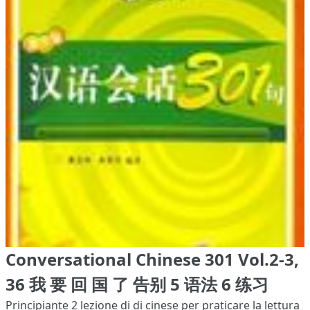
Conversational Chinese 301 Vol.2-3,
36 我 要 回 国 了 告别 5 语法 6 练习
Principiante 2
lezione di di cinese per praticare la lettura