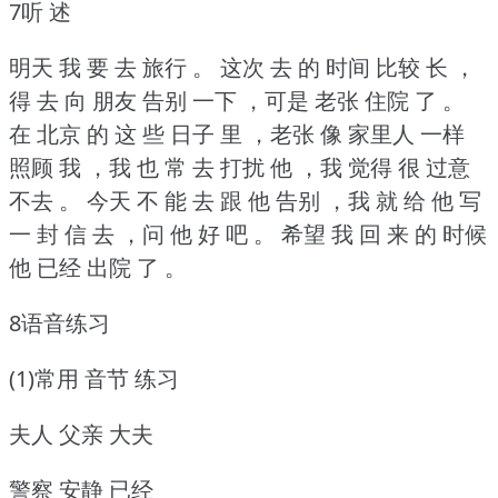
7听 述
明天 我 要 去 旅行 。
这次 去 的 时间 比较 长 ，
得 去 向 朋友 告别 一下 ，可是 老张 住院 了 。
在 北京 的 这 些 日子 里 ，老张 像 家里人 一样
照顾 我 ，我 也 常 去 打扰 他 ，我 觉得 很 过意
不去 。
今天 不 能 去 跟 他 告别 ，我 就 给 他 写
一 封 信 去 ，问 他 好 吧 。
希望 我 回 来 的 时候
他 已经 出院 了 。
8语音练习
(1)常用 音节 练习
夫人 父亲 大夫
警察 安静 已经