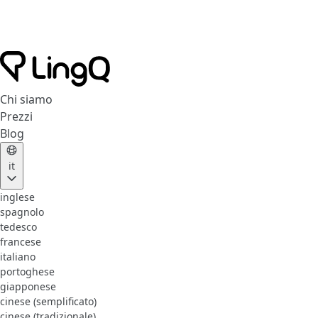
Chi siamo
Prezzi
Blog
it
inglese
spagnolo
tedesco
francese
italiano
portoghese
giapponese
cinese (semplificato)
cinese (tradizionale)