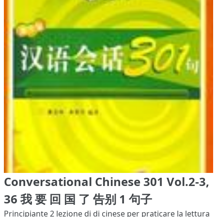
Conversational Chinese 301 Vol.2-3,
36 我 要 回 国 了 告别 1 句子
Principiante 2
lezione di di cinese per praticare la lettura