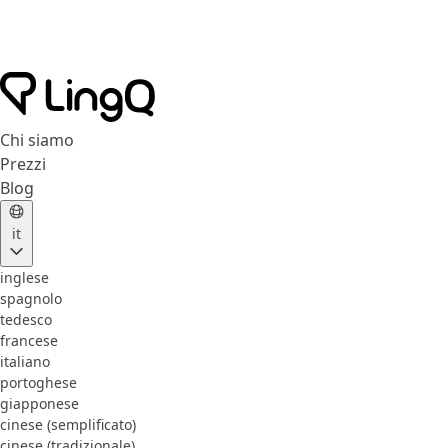
Chi siamo
Prezzi
Blog
it
inglese
spagnolo
tedesco
francese
italiano
portoghese
giapponese
cinese (semplificato)
cinese (tradizionale)