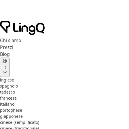
Chi siamo
Prezzi
Blog
it
inglese
spagnolo
tedesco
francese
italiano
portoghese
giapponese
cinese (semplificato)
cinese (tradizionale)