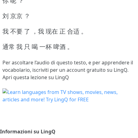
你 呢 ？
刘 京京 ？
我 不要 了 ，我 现在 正 合适 。
通常 我 只 喝 一杯 啤酒 。
Per ascoltare l’audio di questo testo, e per apprendere il
vocabolario,
iscriviti
per un account gratuito su LingQ.
Apri questa lezione su LingQ
Informazioni su LingQ