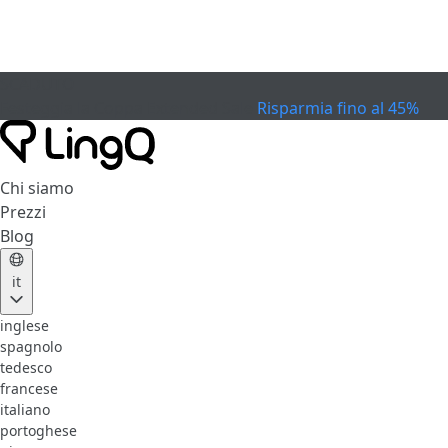
SCADUTO
Festeggia la Coppa
Extended Sale
Risparmia fino al 45%
Chi siamo
Prezzi
Blog
it
inglese
spagnolo
tedesco
francese
italiano
portoghese