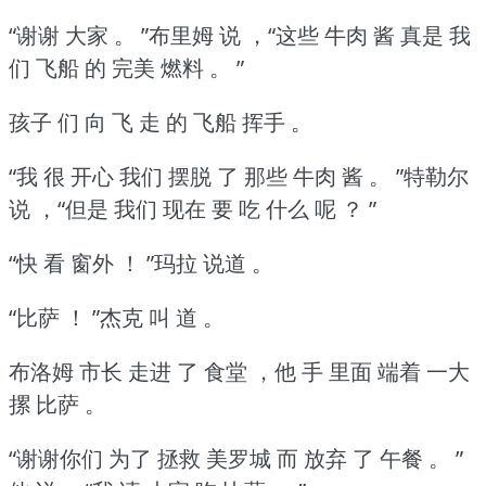
“谢谢 大家 。
”布里姆 说 ，“这些 牛肉 酱 真是 我
们 飞船 的 完美 燃料 。
”
孩子 们 向 飞 走 的 飞船 挥手 。
“我 很 开心 我们 摆脱 了 那些 牛肉 酱 。
”特勒尔
说 ，“但是 我们 现在 要 吃 什么 呢 ？
”
“快 看 窗外 ！
”玛拉 说道 。
“比萨 ！
”杰克 叫 道 。
布洛姆 市长 走进 了 食堂 ，他 手 里面 端着 一大
摞 比萨 。
“谢谢你们 为了 拯救 美罗城 而 放弃 了 午餐 。
”