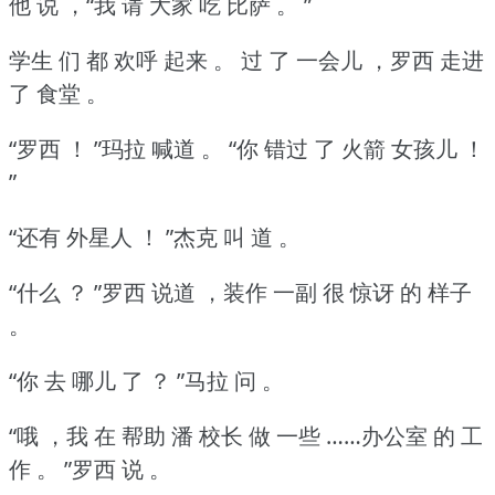
他 说 ，“我 请 大家 吃 比萨 。
”
学生 们 都 欢呼 起来 。
过 了 一会儿 ，罗西 走进
了 食堂 。
“罗西 ！
”玛拉 喊道 。
“你 错过 了 火箭 女孩儿 ！
”
“还有 外星人 ！
”杰克 叫 道 。
“什么 ？
”罗西 说道 ，装作 一副 很 惊讶 的 样子
。
“你 去 哪儿 了 ？
”马拉 问 。
“哦 ，我 在 帮助 潘 校长 做 一些 ……办公室 的 工
作 。
”罗西 说 。