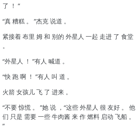
了 ！
”
“真 糟糕 。
”杰克 说道 。
紧接着 布里 姆 和 别的 外星人 一起 走进 了 食堂
。
“外星人 ！
”有人 喊道 。
“快 跑 啊 ！
”有人 叫 道 。
火箭 女孩儿 飞 了 进来 。
“不要 惊慌 。
”她 说 ，“这些 外星人 很 友好 。
他
们 只是 需要 一些 牛肉酱 来 作 燃料 启动 飞船 。
”