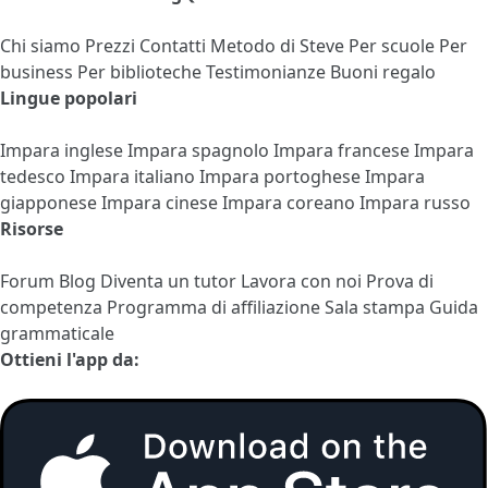
Chi siamo
Prezzi
Contatti
Metodo di Steve
Per scuole
Per
business
Per biblioteche
Testimonianze
Buoni regalo
Lingue popolari
Impara inglese
Impara spagnolo
Impara francese
Impara
tedesco
Impara italiano
Impara portoghese
Impara
giapponese
Impara cinese
Impara coreano
Impara russo
Risorse
Forum
Blog
Diventa un tutor
Lavora con noi
Prova di
competenza
Programma di affiliazione
Sala stampa
Guida
grammaticale
Ottieni l'app da: