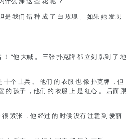
为什么 涂 这 些 花 呢 ？
”
但是 我们 错 种 成 了 白 玫瑰 。
如果 她 发现
 ！
”他 大喊 。
三张 扑克牌 都 立刻 趴到 了 地
是 十个 士兵 。
他们 的 衣服 也 像 扑克牌 ，但
室 的 孩子 ，他们 的 衣服 上 是 红心 。
后面 跟
 很 紧张 ，他 经过 的 时候 没有 注意 到 爱丽