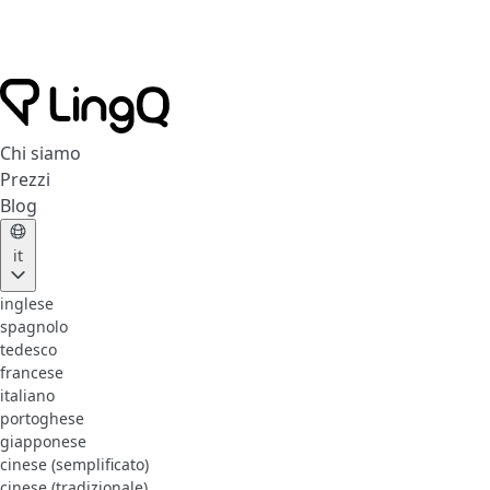
Chi siamo
Prezzi
Blog
it
inglese
spagnolo
tedesco
francese
italiano
portoghese
giapponese
cinese (semplificato)
cinese (tradizionale)