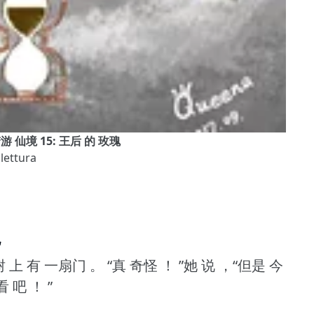
梦游 仙境 15: 王后 的 玫瑰
 lettura
瑰
 上 有 一扇门 。
“真 奇怪 ！
”她 说 ，“但是 今
看 吧 ！
”