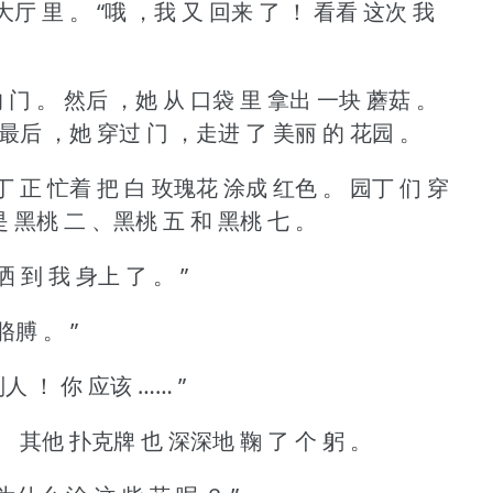
大厅 里 。
“哦 ，我 又 回来 了 ！
看看 这次 我
 门 。
然后 ，她 从 口袋 里 拿出 一块 蘑菇 。
最后 ，她 穿过 门 ，走进 了 美丽 的 花园 。
丁 正 忙着 把 白 玫瑰花 涂成 红色 。
园丁 们 穿
 黑桃 二 、黑桃 五 和 黑桃 七 。
 洒 到 我 身上 了 。
”
 胳膊 。
”
别人 ！
你 应该 …… ”
。
其他 扑克牌 也 深深地 鞠 了 个 躬 。