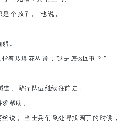
只是 个 孩子 。
”他 说 。
鞠躬 。
 指着 玫瑰 花丛 说 ：“这是 怎么回事 ？
”
喊道 。
游行 队伍 继续 往前 走 。
寻求 帮助 。
丽丝 说 。
当 士兵 们 到处 寻找 园丁 的 时候 ，
。