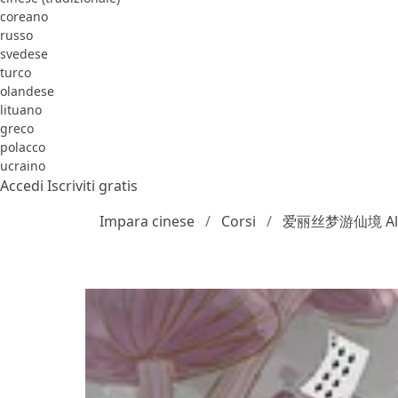
coreano
russo
svedese
turco
olandese
lituano
greco
polacco
ucraino
Accedi
Iscriviti gratis
Impara cinese
Corsi
爱丽丝梦游仙境 Alice