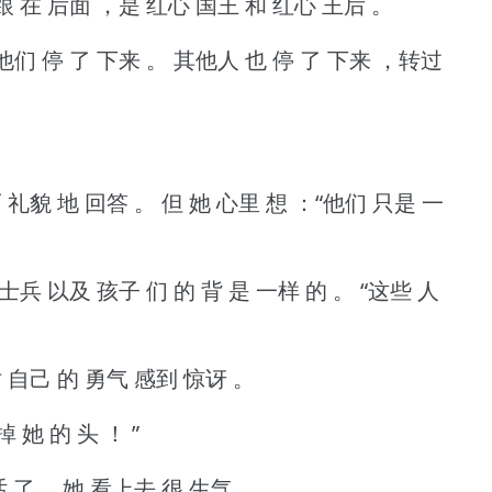
跟 在 后面 ，是 红心 国王 和 红心 王后 。
他们 停 了 下来 。
其他人 也 停 了 下来 ，转过
 礼貌 地 回答 。
但 她 心里 想 ：“他们 只是 一
 士兵 以及 孩子 们 的 背 是 一样 的 。
“这些 人
 自己 的 勇气 感到 惊讶 。
掉 她 的 头 ！
”
话 了 ，她 看上去 很 生气 。