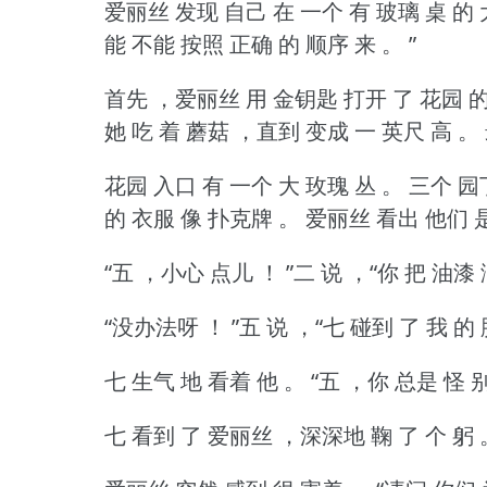
爱丽丝 发现 自己 在 一个 有 玻璃 桌 的 
能 不能 按照 正确 的 顺序 来 。
”
首先 ，爱丽丝 用 金钥匙 打开 了 花园 的
她 吃 着 蘑菇 ，直到 变成 一 英尺 高 。
花园 入口 有 一个 大 玫瑰 丛 。
三个 园
的 衣服 像 扑克牌 。
爱丽丝 看出 他们 是
“五 ，小心 点儿 ！
”二 说 ，“你 把 油漆
“没办法呀 ！
”五 说 ，“七 碰到 了 我 的
七 生气 地 看着 他 。
“五 ，你 总是 怪 
七 看到 了 爱丽丝 ，深深地 鞠 了 个 躬 