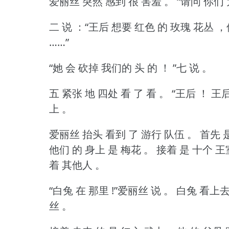
爱丽丝 突然 感到 很 害羞 。
“请问 你们 
二 说 ：“王后 想要 红色 的 玫瑰 花丛 ，
……”
“她 会 砍掉 我们的 头 的 ！
”七 说 。
五 紧张 地 四处 看 了 看 。
“王后 ！
王后
上 。
爱丽丝 抬头 看到 了 游行 队伍 。
首先 
他们 的 身上 是 梅花 。
接着 是 十个 王
着 其他人 。
“白兔 在 那里 !”爱丽丝 说 。
白兔 看上去
丝 。