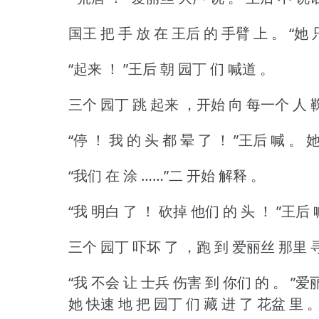
国王 把 手 放 在 王后 的 手臂 上 。
“她 
“起来 ！
”王后 朝 园丁 们 喊道 。
三个 园丁 跳 起来 ，开始 向 每一个 人 
“停 ！
我 的 头 都 晕 了 ！
”王后 喊 。
她
“我们 在 涂 ……”二 开始 解释 。
“我 明白 了 ！
砍掉 他们 的 头 ！
”王后 
三个 园丁 吓坏 了 ，跑 到 爱丽丝 那里 
“我 不会 让 士兵 伤害 到 你们 的 。
”爱
她 快速 地 把 园丁 们 藏 进 了 花盆 里 