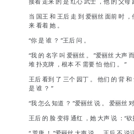
接着 走来 的 是 红心 武士 ，他 的 父母 
当 国王 和 王后 走 到 爱丽丝 面前 时 ，
来 看着 她 。
“你 是 谁 ？
”王后 问 。
“我 的 名字 叫 爱丽丝 。
”爱丽丝 大声 而
堆 扑克牌 ，根本 不 需要 怕 他们 。
”
王后 看到 了 三个 园丁 。
他们 的 背 和
是 谁 ？
”
“我 怎么 知道 ？
”爱丽丝 说 。
爱丽丝 对
王后 的 脸 变得 通红 ，她 大声 说 ：“砍
“ 荒唐 ！
”爱丽丝 大声 说 。
王后 不 说