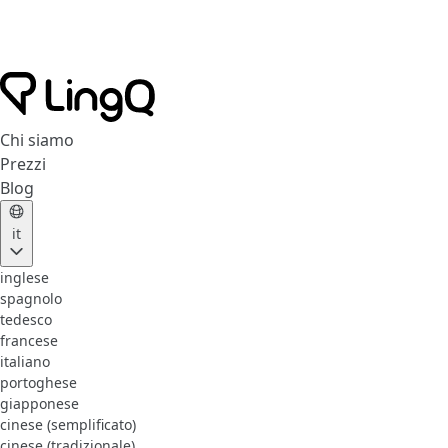
Chi siamo
Prezzi
Blog
it
inglese
spagnolo
tedesco
francese
italiano
portoghese
giapponese
cinese (semplificato)
cinese (tradizionale)