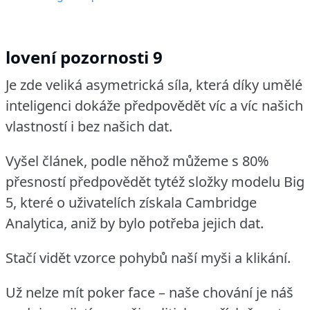
lovení pozornosti 9
Je zde veliká asymetrická síla, která díky umělé
inteligenci dokáže předpovědět víc a víc našich
vlastností i bez našich dat.
Vyšel článek, podle něhož můžeme s 80%
přesností předpovědět tytéž složky modelu Big
5, které o uživatelích získala Cambridge
Analytica, aniž by bylo potřeba jejich dat.
Stačí vidět vzorce pohybů naší myši a klikání.
Už nelze mít poker face – naše chování je náš