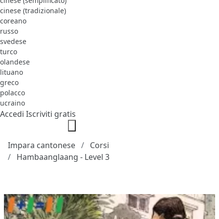
cinese (semplificato)
cinese (tradizionale)
coreano
russo
svedese
turco
olandese
lituano
greco
polacco
ucraino
Accedi
Iscriviti gratis
Impara cantonese
Corsi
Hambaanglaang - Level 3