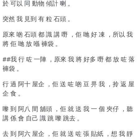
於 可以 同 動物 傾計 喇 。
突然 我 見到 有 粒 石頭 。
原來 啲 石頭 都 識 講 嘢 ，佢 哋 好 凍 ，所以 我
將 佢 哋 放 喺 褲袋 。
##我 行 咗 一陣 ，原來 我 將 好多 嘢 都 放 咗 落
褲袋 。
行 過 阿十 屋企 ，佢 送 咗 啲 豆 畀 我 ，拎 返 屋
企 食 。
嚟 到 阿八 間 舖頭 ，佢 就 送 我 一 個 夾仔 ，聽
講 係 會 自己 識 跳 嚟 跳去 。
去 到 阿六 屋企 ，佢 就 送 咗 張 貼紙 ，想 我 靜