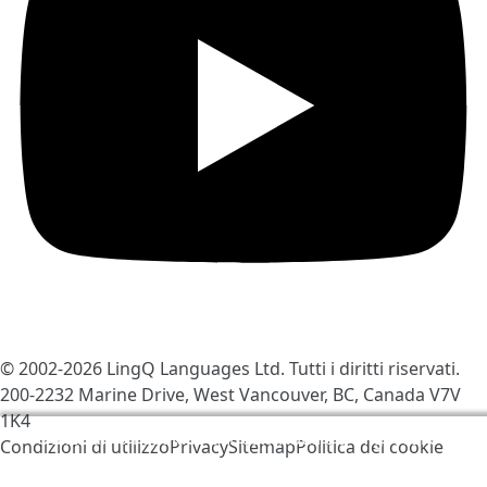
© 2002-2026
LingQ Languages Ltd.
Tutti i diritti riservati.
200-2232 Marine Drive, West Vancouver, BC, Canada
V7V
1K4
Utilizziamo i cookies per contribuire a migliorare
Condizioni di utilizzo
Privacy
Sitemap
Politica dei cookie
LingQ. Visitando il sito, acconsenti alla nostra
politica