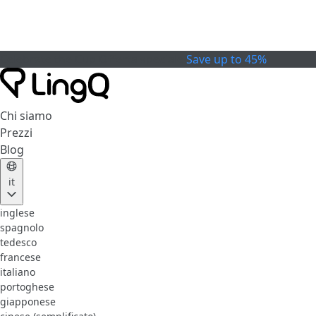
Celebrate the Cup
Offerta speciale
Save up to 45%
Chi siamo
Prezzi
Blog
it
inglese
spagnolo
tedesco
francese
italiano
portoghese
giapponese