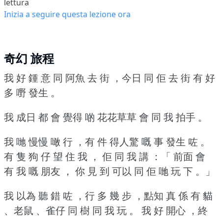
lettura
Inizia a seguire questa lezione ora
奇幻 旅程
我 好 鍾 意 同 阿魚 去 街 ，今日 同 佢 去 街 有 好
多 嘢 發生 。
我 成日 都 會 覺得 啲 花花草草 會 同 我 拍手 。
我 哋 慢慢 噉 行 ，有 件 得人驚 嘅 事 發生 咗 。
有 隻 狗 仔 望 住 我 ， 佢 同 我 講 ：「 前面 會
有 我 嘅 朋友 ， 你 見 到 可以 同 佢 哋 玩 下 。」
我 以為 聽 錯 咗 ，行 多 幾 步 ，點知 真 係 有 貓
、老鼠 、雀仔 同 樹 同 我 玩 。
我 好 開心 ，終