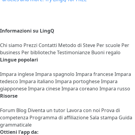
Informazioni su LingQ
Chi siamo
Prezzi
Contatti
Metodo di Steve
Per scuole
Per
business
Per biblioteche
Testimonianze
Buoni regalo
Lingue popolari
Impara inglese
Impara spagnolo
Impara francese
Impara
tedesco
Impara italiano
Impara portoghese
Impara
giapponese
Impara cinese
Impara coreano
Impara russo
Risorse
Forum
Blog
Diventa un tutor
Lavora con noi
Prova di
competenza
Programma di affiliazione
Sala stampa
Guida
grammaticale
Ottieni l'app da: