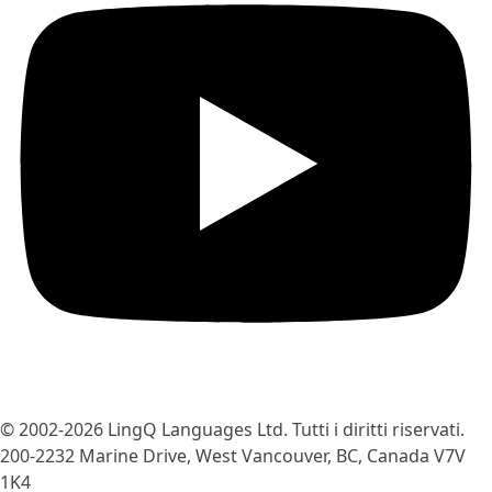
© 2002-2026
LingQ Languages Ltd.
Tutti i diritti riservati.
200-2232 Marine Drive, West Vancouver, BC, Canada
V7V
1K4