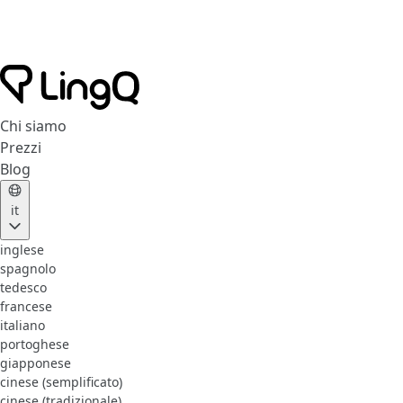
Chi siamo
Prezzi
Blog
it
inglese
spagnolo
tedesco
francese
italiano
portoghese
giapponese
cinese (semplificato)
cinese (tradizionale)