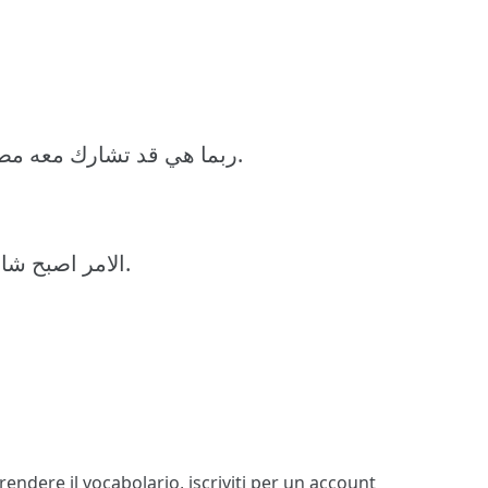
ربما هي قد تشارك معه مصاريف الايجار فقط من غير ان تكون صديقته.
الامر اصبح شائعا هذه الايام ان تشارك الناس نفس المنزل.
prendere il vocabolario,
iscriviti
per un account