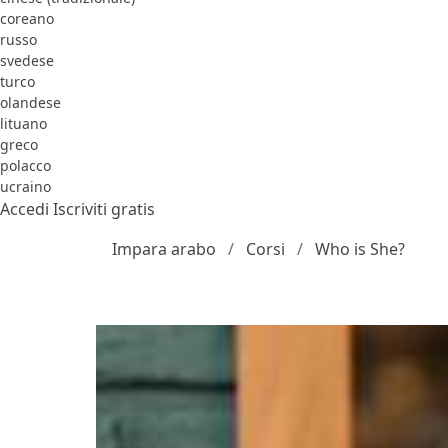
coreano
russo
svedese
turco
olandese
lituano
greco
polacco
ucraino
Accedi
Iscriviti gratis
Impara arabo
Corsi
Who is She?