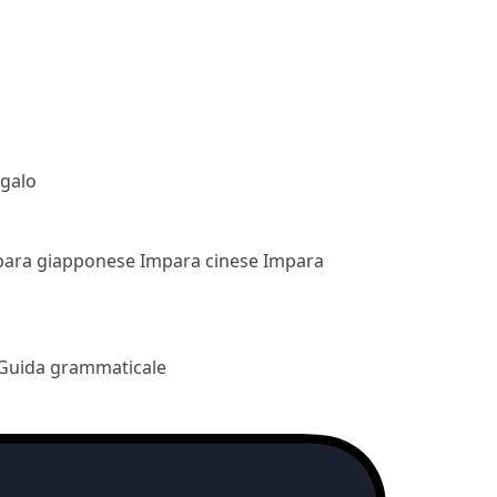
egalo
para giapponese
Impara cinese
Impara
Guida grammaticale