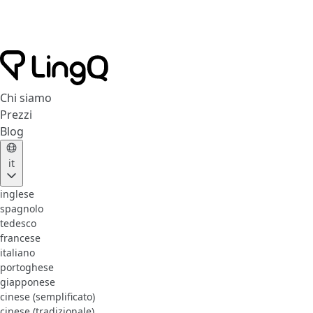
Chi siamo
Prezzi
Blog
it
inglese
spagnolo
tedesco
francese
italiano
portoghese
giapponese
cinese (semplificato)
cinese (tradizionale)