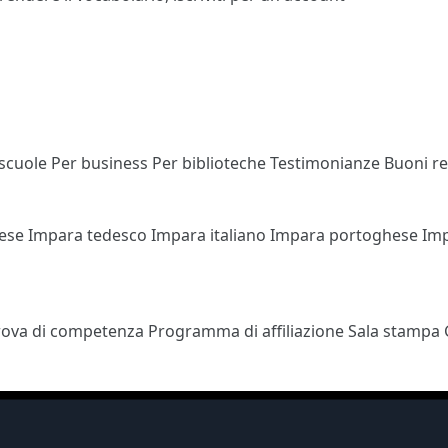
 scuole
Per business
Per biblioteche
Testimonianze
Buoni r
cese
Impara tedesco
Impara italiano
Impara portoghese
Im
rova di competenza
Programma di affiliazione
Sala stampa