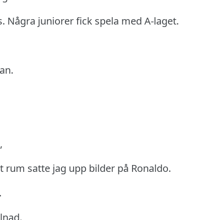
s.
Några juniorer fick spela med A-laget.
an.
,
tt rum satte jag upp bilder på Ronaldo.
.
llnad.