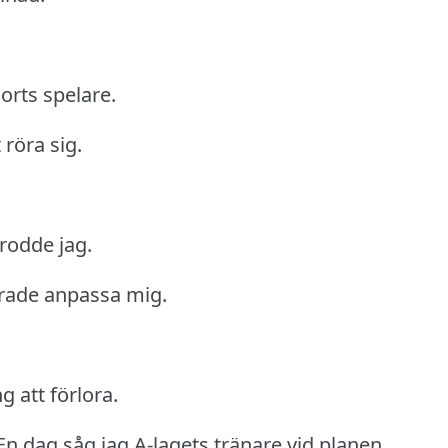
orts spelare.
 röra sig.
trodde jag.
rade anpassa mig.
g att förlora.
En dag såg jag A-lagets tränare vid planen.