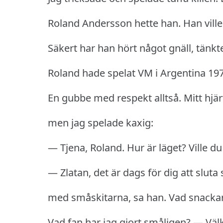
Roland Andersson hette han.
Han ville
Säkert har han hört något gnäll, tänkte
Roland hade spelat VM i Argentina 197
En gubbe med respekt alltså.
Mitt hjär
men jag spelade kaxig:
— Tjena, Roland.
Hur är läget?
Ville du
— Zlatan, det är dags för dig att sluta 
med småskitarna, sa han.
Vad snacka
Vad fan har jag gjort småligen?
— Välk