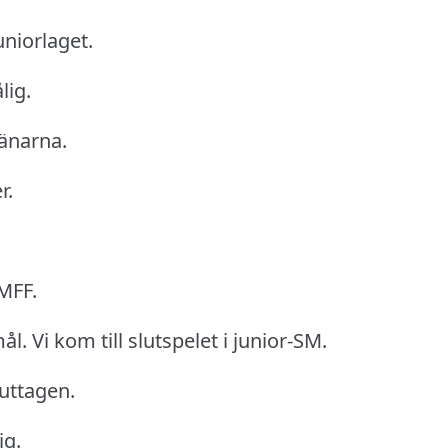
uniorlaget.
lig.
ränarna.
r.
 MFF.
ål.
Vi kom till slutspelet i junior-SM.
 uttagen.
ig.