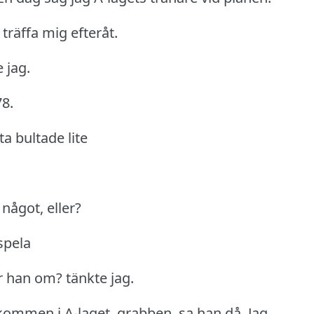
 träffa mig efteråt.
 jag.
8.
ta bultade lite
 något, eller?
spela
r han om?
tänkte jag.
ommen i A-laget, grabben, sa han då.
Jag