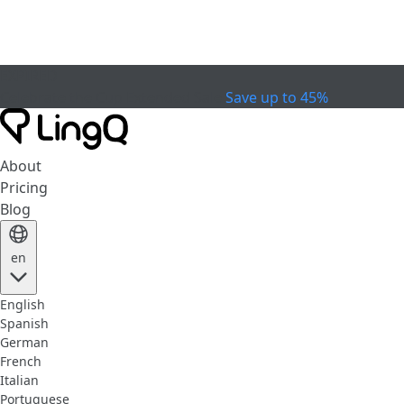
EXPIRED
Celebrate the Cup
Extended Sale
Save up to 45%
About
Pricing
Blog
en
English
Spanish
German
French
Italian
Portuguese