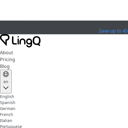
EXPIRED
Celebrate the Cup
Extended Sale
Save up to 4
About
Pricing
Blog
en
English
Spanish
German
French
Italian
Portuguese