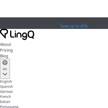
EXPIRED
Celebrate the Cup
Extended Sale
Save up to 45%
About
Pricing
Blog
en
English
Spanish
German
French
Italian
Portuguese