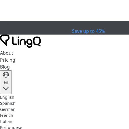
EXPIRED
Celebrate the Cup
Extended Sale
Save up to 45%
About
Pricing
Blog
en
English
Spanish
German
French
Italian
Portuguese