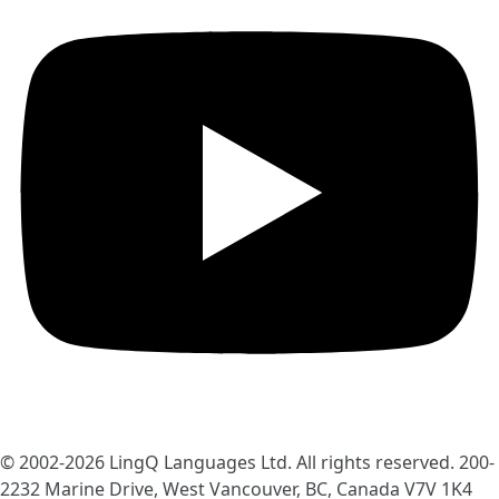
© 2002-2026
LingQ Languages Ltd.
All rights reserved. 200-
2232 Marine Drive, West Vancouver, BC, Canada
V7V 1K4