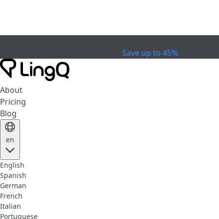
EXPIRED
Celebrate the Cup
Extended Sale
Save up to 45%
About
Pricing
Blog
en
English
Spanish
German
French
Italian
Portuguese