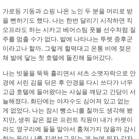
가로등 기둥과 쇼핑 나온 노인 두 분을 머리로 받
을 뻔하기도 했다.
나는 한번 달리기 시작하면 킥
오프라도 하는 시카고 베어스팀 풋볼 선수처럼 질
주를 멈출 수가 없다.
발에 나타나는 투렛 증후군
이라고나 할까.
그렇게 헐떡대고 온통 비에 젖은
채 발에 닿는 첫 호텔에 돌진해 들어갔다.
나는 빗물을 뚝뚝 흘리면서 셔츠 소맷자락으로 안
경에 서린 김을 닦은 후 안경을 다시 쓰다가 너무
고급 호텔에 들어왔다는 사실을 깨닫고 간담이 서
늘해졌다.
화단에는 야자수도 심어져 있고 없는
게 없었다.
나는 잠시 뺑소니를 칠까도 생각해 봤
지만, 생쥐 같은 젊은 프런트 직원이 내가 카펫이
라도 옆구리에 둘둘 말아서 훔쳐가지 않을까 감시
하는 듯이 나를 지켜보고 있는 게 눈에 띄자 갑자