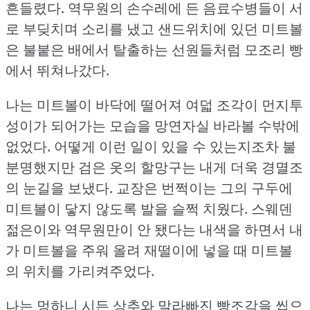
흔들렸다.
역무원의 손수레에 든 음료수병들이 서
로 부딪치며 소리를 냈고 샌드위치에 있던 미트볼
은 불붙은 배에서 탈출하는 선원들처럼 모조리 빵
에서 뛰쳐나갔다.
나는 미트볼이 바닥에 떨어져 여덟 조각이 먼지투
성이가 되어가는 모습을 망연자실 바라볼 수밖에
없었다.
어떻게 이런 일이 있을 수 있는지조차 불
분명했지만 검은 옷의 할망구는 내게 더욱 경멸조
의 눈길을 보냈다.
교장은 번쩍이는 그의 구두에
미트볼이 닿지 않도록 발을 슬쩍 치웠다.
스웨덴
젊은이와 역무원만이 안 됐다는 내색을 하면서 내
가 미트볼을 주워 올려 재떨이에 넣을 때 미트볼
의 위치를 가리켜주었다.
나는 멍하니 시든 상추와 말라빠진 빵조각을 씹으