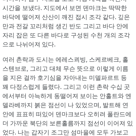
시간을 보냈다.
지도에서 보면 덴마크는 딱딱한
바닥에 떨어져 산산이 깨진 접시 조각 같다.
깊은
만과 전갈 꼬리처럼 생긴 반도 그리고 바다 안에
자리 잡은 또 다른 바다로 구성된 수천 개의 조각
으로 나뉘어져 있다.
여러 촌락과 도시는 에레스쾨빙, 스케르베크, 홀
스텐브로, 그리고 대체 무슨 뜻으로 이렇게 이름
을 지은 걸까 호기심을 자아내는 미델파르트 등
꽤 다정스럽게 들렸다.
그리고 이런 촌락 수십 곳
에서부터 아늑하게 동떨어져 보이는 안홀트와 엔
델라베까지 붉은 점선이 나 있었으며, 발트해 연
안에 표표히 떠있어 덴마크보다 오히려 폴란드에
더 가까운 북단의 보른홀름까지 점선이 이어져 있
었다.
나는 갑자기 조그만 섬마을에 모두 가보고