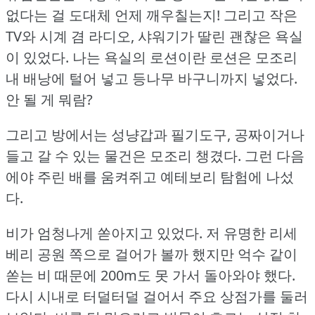
없다는 걸 도대체 언제 깨우칠는지!
그리고 작은
TV와 시계 겸 라디오, 샤워기가 딸린 괜찮은 욕실
이 있었다.
나는 욕실의 로션이란 로션은 모조리
내 배낭에 털어 넣고 등나무 바구니까지 넣었다.
안 될 게 뭐람?
그리고 방에서는 성냥갑과 필기도구, 공짜이거나
들고 갈 수 있는 물건은 모조리 챙겼다.
그런 다음
에야 주린 배를 움켜쥐고 예테보리 탐험에 나섰
다.
비가 엄청나게 쏟아지고 있었다.
저 유명한 리세
베리 공원 쪽으로 걸어가 볼까 했지만 억수 같이
쏟는 비 때문에 200m도 못 가서 돌아와야 했다.
다시 시내로 터덜터덜 걸어서 주요 상점가를 둘러