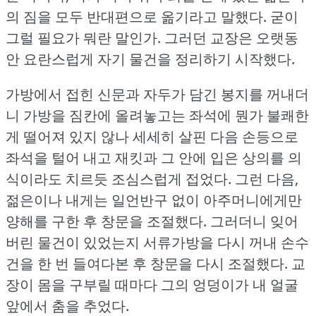
의 짐을 모두 반대편으로 옮기라고 말했다.
굳이
그럴 필요가 뭐란 말인가.
그러던 교장은 오랫동
안 요란스럽게 자기 물건을 정리하기 시작했다.
가방에서 접힌 신문과 자두가 담긴 봉지를 꺼내더
니 가방을 짐칸에 올려놓고는 좌석에 뭔가 불쾌한
게 떨어져 있지 않나 세세히 살핀 다음 손등으로
좌석을 털어 내고 재킷과 그 안에 입은 상의를 의
식이라도 치르듯 조심스럽게 접었다.
그런 다음,
젊은이나 내게는 일언반구 없이 아주머니에게만
양해를 구한 후 창문을 조절했다.
그러더니 잊어
버린 물건이 있었는지 서류가방을 다시 꺼내 손수
건을 한 번 들여다본 후 창문을 다시 조절했다.
교
장이 몸을 구부릴 때마다 그의 엉덩이가 내 얼굴
앞에서 춤을 추었다.