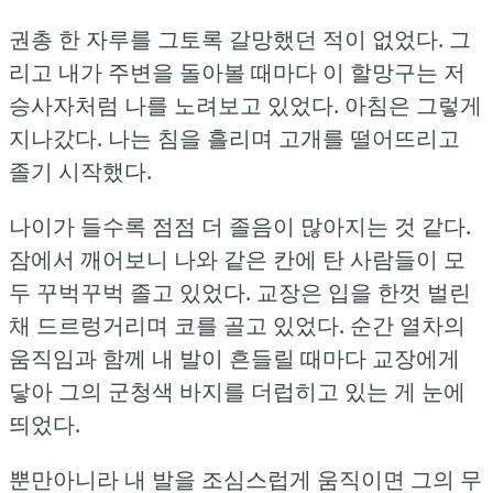
권총 한 자루를 그토록 갈망했던 적이 없었다.
그
리고 내가 주변을 돌아볼 때마다 이 할망구는 저
승사자처럼 나를 노려보고 있었다.
아침은 그렇게
지나갔다.
나는 침을 흘리며 고개를 떨어뜨리고
졸기 시작했다.
나이가 들수록 점점 더 졸음이 많아지는 것 같다.
잠에서 깨어보니 나와 같은 칸에 탄 사람들이 모
두 꾸벅꾸벅 졸고 있었다.
교장은 입을 한껏 벌린
채 드르렁거리며 코를 골고 있었다.
순간 열차의
움직임과 함께 내 발이 흔들릴 때마다 교장에게
닿아 그의 군청색 바지를 더럽히고 있는 게 눈에
띄었다.
뿐만아니라 내 발을 조심스럽게 움직이면 그의 무