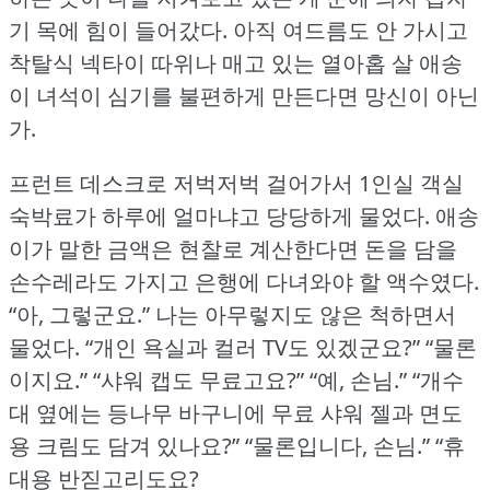
기 목에 힘이 들어갔다.
아직 여드름도 안 가시고
착탈식 넥타이 따위나 매고 있는 열아홉 살 애송
이 녀석이 심기를 불편하게 만든다면 망신이 아닌
가.
프런트 데스크로 저벅저벅 걸어가서 1인실 객실
숙박료가 하루에 얼마냐고 당당하게 물었다.
애송
이가 말한 금액은 현찰로 계산한다면 돈을 담을
손수레라도 가지고 은행에 다녀와야 할 액수였다.
“아, 그렇군요.” 나는 아무렇지도 않은 척하면서
물었다.
“개인 욕실과 컬러 TV도 있겠군요?” “물론
이지요.” “샤워 캡도 무료고요?” “예, 손님.” “개수
대 옆에는 등나무 바구니에 무료 샤워 젤과 면도
용 크림도 담겨 있나요?” “물론입니다, 손님.” “휴
대용 반짇고리도요?