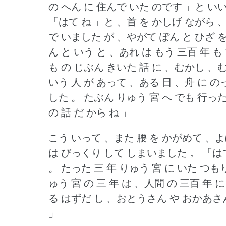
の へん に 住んで いた のです 」と い
「はて ね 」と 、首 を かしげ ながら
で いました が 、やがて ぽん と ひざ
ん と いう と 、あれ は もう 三百 年 も 
も の じぶん きいた 話 に 、むかし 、む
いう 人 が あって 、ある 日 、舟 に 
した 。
たぶん りゅう 宮 へ でも 行った
の 話 だ から ね 」
こう いって 、また 腰 を かがめて 、
は びっくり して しまいました 。
「は
。
たった 三 年 りゅう 宮 に いた つもり
ゅう 宮 の 三 年 は 、人間 の 三百 年 
る はずだ し 、おとうさん や おかあさ
」