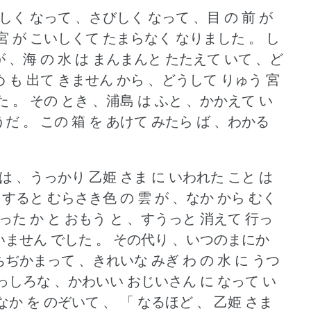
しく なって 、さびしく なって 、目 の 前 が
宮 が こいしくて たまらなく なりました 。
し
が 、海 の 水 は まんまんと たたえて いて 、ど
め も 出て きません から 、どうして りゅう 宮
た 。
その とき 、浦島 は ふと 、かかえて い
うだ 。
この 箱 を あけて みたら ば 、わかる
は 、うっかり 乙姫 さま に いわれた こと は
すると むらさき色 の 雲 が 、なか から むく
った か と おもう と 、すうっと 消えて 行っ
 いません でした 。
その代り 、いつのまにか
 ちぢかまって 、きれいな みぎ わ の 水 に うつ
、まっしろな 、かわいい おじいさん に なって い
 なか を のぞいて 、 「 なるほど 、 乙姫 さま