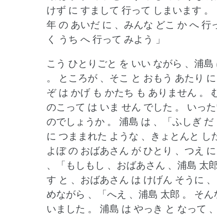
けず に すまして 行って しまいます 。
年 の あいだ に 、みんな どこ か へ 行
く うち へ 行って みよう 」
こう ひとりごと を いい ながら 、浦島 
。
ところが 、そこ と おもう あたり に 
ぞ は かげ も かたち も ありません 。
のこって は いま せん でした 。
いった
のでしょうか 。
浦島 は 、「ふしぎ だ
に つままれた ような 、きょとんと した
よぼ の おばあさん が ひとり 、つえ 
、「もしもし 、おばあさん 、浦島 太郎 
す と 、おばあさん は けげん そうに 、
めながら 、「へえ 、浦島 太郎 。
そんな
いました 。
浦島 は やっき と なって 