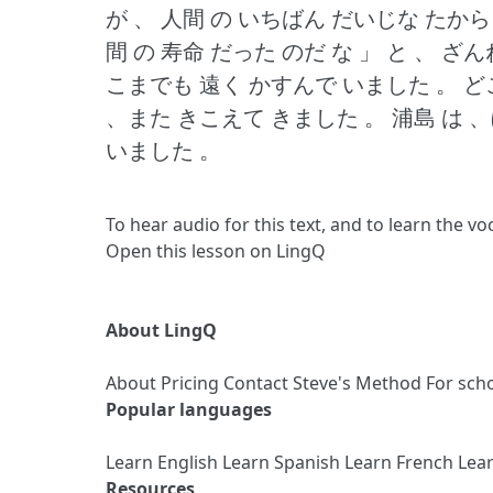
が 、 人間 の いちばん だいじな たから
間 の 寿命 だった のだ な 」 と 、 
こまでも 遠く かすんで いました 。
ど
、また きこえて きました 。
浦島 は 
いました 。
To hear audio for this text, and to learn the v
Open this lesson on LingQ
About LingQ
About
Pricing
Contact
Steve's Method
For sch
Popular languages
Learn English
Learn Spanish
Learn French
Lea
Resources