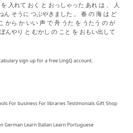
 を 入れて おく と おっしゃった あれ は 、 人
ざんねん そうに つぶやきました 。
春 の 海 は ど
こ から か いい 声 で 舟 うた を うたう の が
、ぼんやり と むかし の こと を おもい出して
ocabulary
sign up
for a free LingQ account.
ools
For business
For libraries
Testimonials
Gift Shop
rn German
Learn Italian
Learn Portuguese