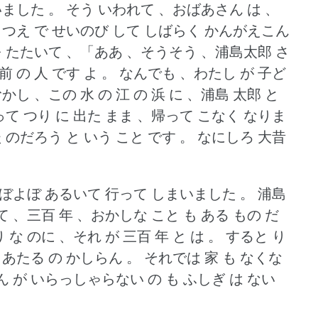
いました 。
そう いわれて 、おばあさん は 、
 、つえ で せいのび して しばらく かんがえこん
 を たたいて 、「ああ 、そうそう 、浦島太郎 さ
前 の 人 です よ 。
なんでも 、わたし が 子ど
かし 、この 水 の 江 の 浜 に 、浦島 太郎 と
のって つり に 出た まま 、帰って こなく なりま
 のだろう と いう こと です 。
なにしろ 大昔
よぼよぼ あるいて 行って しまいました 。
浦島
て 、三百 年 、おかしな こと も ある もの だ
 な のに 、それ が 三百 年 と は 。
すると り
に あたる の かしらん 。
それでは 家 も なくな
ん が いらっしゃらない の も ふしぎ は ない