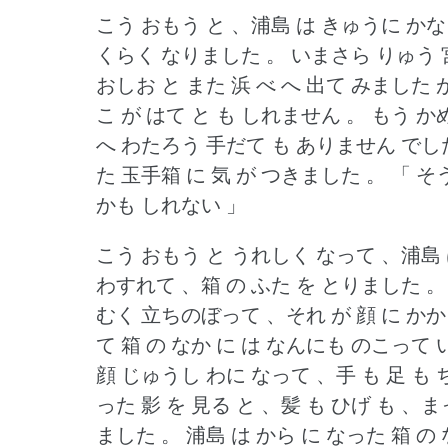
こう おもう と 、浦島 は きゅうに かな
くらく なりました 。
いまさら りゅう 
おしお と また 浜 べ へ 出て みました 
こ が はて と も しれません 。
もう か
へ わたろう 手だて も ありません でし
た 玉手箱 に 気 が つきました 。
「 そ
かも しれない 」
こう おもう と うれしく なって 、浦島 
わすれて 、箱 の ふた を とりました 。
むく 立ちのぼって 、それ が 顔 に かか
て 箱 の なか に は なんにも のこって
顔 じゅうし わに なって 、手 も 足 も
った 影 を 見る と 、髪 も ひげ も 
ました 。
浦島 は から に なった 箱 の