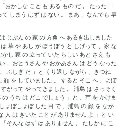
「おかしな こと も ある もの だ 。
たった 三
って しまう はず は ない 。
まあ 、なんでも 早
は じぶん の 家 の 方角 へ あるき出しました
は 草 や あし が ぼうぼう と しげって 、家 な
むかし 家 の 立って いた らしい あと さえ も
い 、おとうさん や おかあさん は どう なった
 。
ふしぎ だ 」と くり返し ながら 、きつね
 顔 を していました 。
すると そこ へ 、よぼ
に すがって やってきました 。
浦島 は さっそく
の うち は どこ でしょう 」と 、声 を かけま
しょぼしょぼ した 目 で 、浦島 の 顔 を なが
 人 は きいた こと が ありません よ 」と い
、「そんな はず は ありません 。
たしか に こ