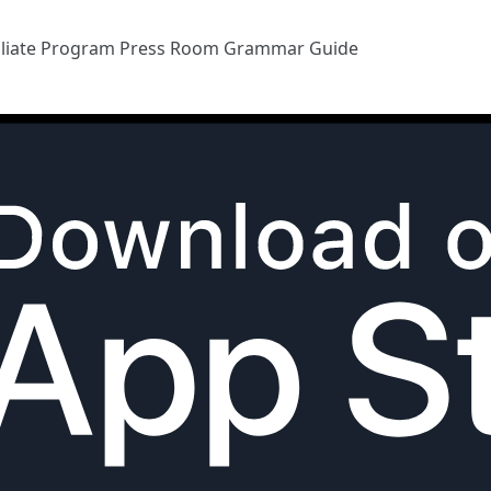
iliate Program
Press Room
Grammar Guide