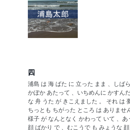
四
浦島 は 海 ばた に 立った まま 、しば
かぽか あたって 、いちめんに かすんだ 
な 舟 うた が きこえました 。
それ は 
ちっとも ちがった ところ は ありません
様子 が なんとなく かわって いて 、あ
顔 ばかり で 、むこうで も みょうな 顔