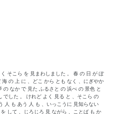
らく そこら を 見まわしました 。
春 の 日 が ぽ
海 の 上 に 、どこ から とも なく 、にぎやか
夢 の なか で 見た ふるさと の 浜べ の 景色 と
 でした 。
けれど よく 見る と 、そこら の
う 人 も あう 人 も 、いっこうに 見知らない
 を して 、じろじろ 見 ながら 、ことば も か