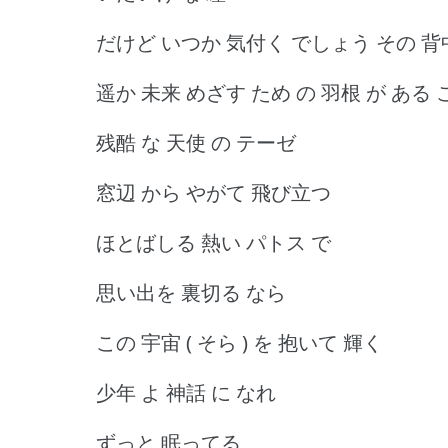
だけど いつか 気付く でしょう その 背中
遥か 未来 めざす ため の 羽根 が ある 
残酷 な 天使 の テーゼ
窓辺 から やがて 飛び立つ
ほとばしる 熱い パトス で
思い出を 裏切る なら
この 宇宙 ( そら ) を 抱いて 輝く
少年 よ 神話 に なれ
ずっと 眠ってる