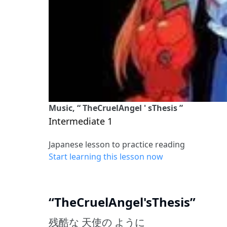
Music, “ TheCruelAngel ' sThesis ”
Intermediate 1
Japanese lesson to practice reading
Start learning this lesson now
“TheCruelAngel'sThesis”
残酷な 天使の ように