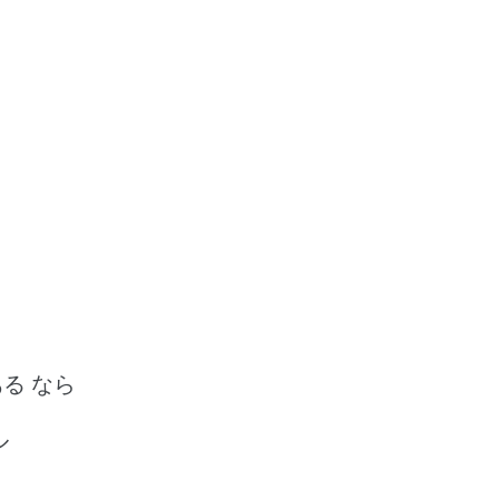
ある なら
ル