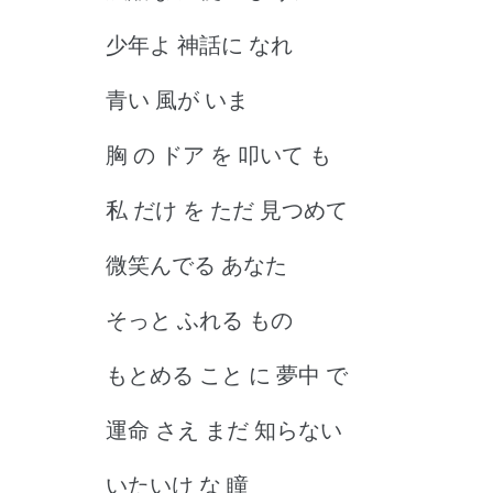
少年よ 神話に なれ
青い 風が いま
胸 の ドア を 叩いて も
私 だけ を ただ 見つめて
微笑んでる あなた
そっと ふれる もの
もとめる こと に 夢中 で
運命 さえ まだ 知らない
いたいけ な 瞳