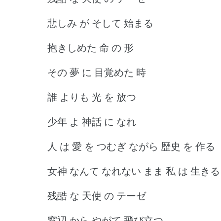
悲しみ が そして 始まる
抱きしめた 命 の 形
その 夢 に 目覚めた 時
誰 よりも 光 を 放つ
少年 よ 神話 に なれ
人 は 愛 を つむぎ ながら 歴史 を 作る
女神 なんて なれない まま 私 は 生きる
残酷 な 天使 の テーゼ
窓辺 から やがて 飛び立つ