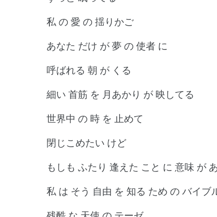
私 の 愛 の 揺りかご
あなた だけ が 夢 の 使者 に
呼ばれる 朝 が くる
細い 首筋 を 月あかり が 映してる
世界中 の 時 を 止めて
閉じこめたい けど
もしも ふたり 逢えた こと に 意味 が 
私 は そう 自由 を 知る ため の バイブ
残酷 な 天使 の テーゼ