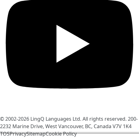
© 2002-2026
LingQ Languages Ltd.
All rights reserved. 200-
2232 Marine Drive, West Vancouver, BC, Canada
V7V 1K4
TOS
Privacy
Sitemap
Cookie Policy