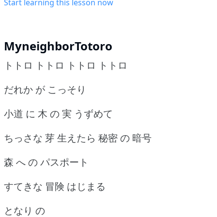
Start learning this lesson now
MyneighborTotoro
トトロ トトロ トトロ トトロ
だれか が こっそり
小道 に 木 の 実 うずめて
ちっさな 芽 生えたら 秘密 の 暗号
森 へ の パスポート
すてきな 冒険 はじまる
となり の