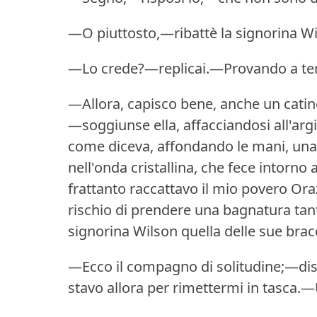
—O piuttosto,—ribattè la signorina W
—Lo crede?—replicai.—Provando a tene
—Allora, capisco bene, anche un cati
—soggiunse ella, affacciandosi all'arg
come diceva, affondando le mani, una d
nell'onda cristallina, che fece intorno
frattanto raccattavo il mio povero Orazi
rischio di prendere una bagnatura tan
signorina Wilson quella delle sue bracc
—Ecco il compagno di solitudine;—diss'
stavo allora per rimettermi in tasca