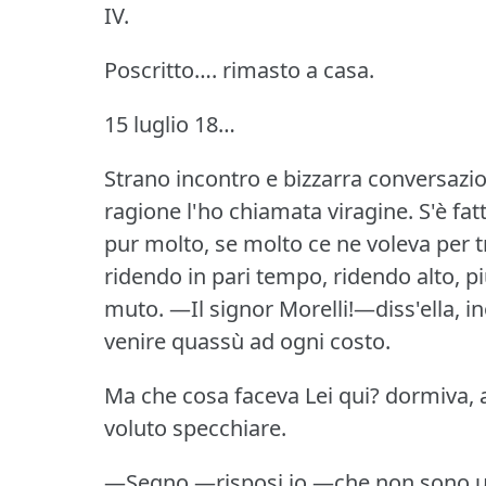
IV.
Poscritto….
rimasto a casa.
15 luglio 18…
Strano incontro e bizzarra conversazi
ragione l'ho chiamata viragine.
S'è fa
pur molto, se molto ce ne voleva per t
ridendo in pari tempo, ridendo alto, pi
muto.
—Il signor Morelli!—diss'ella, 
venire quassù ad ogni costo.
Ma che cosa faceva Lei qui?
dormiva, 
voluto specchiare.
—Segno,—risposi io,—che non sono u