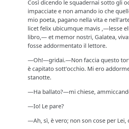
Così dicendo le squadernai sotto gli o
impacciate e non amando io che quelle 
mio poeta, pagano nella vita e nell'arte
licet felix ubicumque mavis ,—lesse ell
libro,— et memor nostri, Galatea, viva
fosse addormentato il lettore.
—Oh!—gridai.—Non faccia questo torto 
è capitato sott'occhio.
Mi ero addorme
stanotte.
—Ha ballato?—mi chiese, ammiccand
—Io!
Le pare?
—Ah, sì, è vero; non son cose per Lei, 