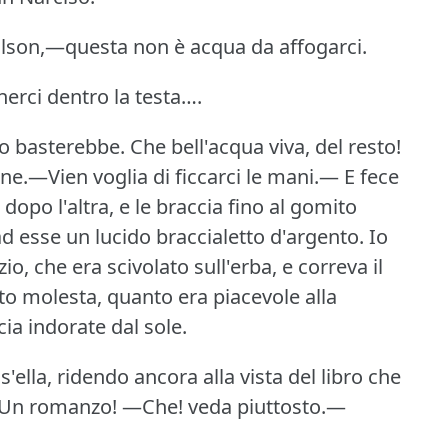
ilson,—questa non è acqua da affogarci.
rci dentro la testa….
no basterebbe.
Che bell'acqua viva, del resto!
ine.—Vien voglia di ficcarci le mani.—
E fece
opo l'altra, e le braccia fino al gomito
 ad esse un lucido braccialetto d'argento.
Io
o, che era scivolato sull'erba, e correva il
to molesta, quanto era piacevole alla
ia indorate dal sole.
ella, ridendo ancora alla vista del libro che
.—Un romanzo!
—Che!
veda piuttosto.—