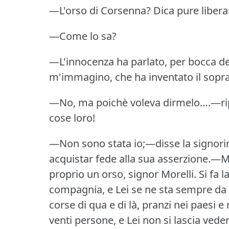
—L'orso di Corsenna?
Dica pure liber
—Come lo sa?
—L'innocenza ha parlato, per bocca del 
m'immagino, che ha inventato il sop
—No, ma poichè voleva dirmelo….—ripigl
cose loro!
—Non sono stata io;—disse la signorin
acquistar fede alla sua asserzione.—
proprio un orso, signor Morelli.
Si fa 
compagnia, e Lei se ne sta sempre da 
corse di qua e di là, pranzi nei paesi e 
venti persone, e Lei non si lascia veder