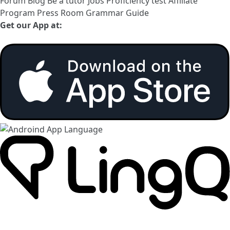
Forum
Blog
Be a tutor
Jobs
Proficiency test
Affiliate
Program
Press Room
Grammar Guide
Get our App at: