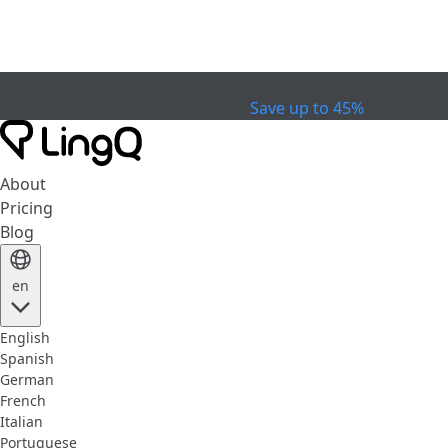
EXPIRED
Celebrate the Cup
Extended Sale
Save up to 45%
About
Pricing
Blog
en
English
Spanish
German
French
Italian
Portuguese