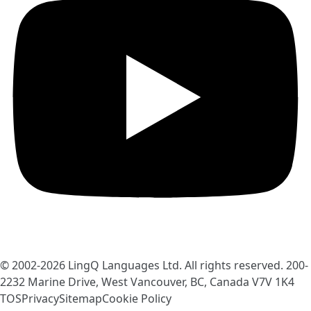
© 2002-2026
LingQ Languages Ltd.
All rights reserved. 200-
2232 Marine Drive, West Vancouver, BC, Canada
V7V 1K4
TOS
Privacy
Sitemap
Cookie Policy