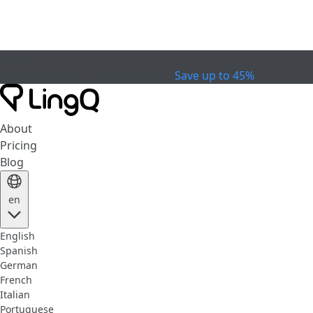
EXPIRED
Celebrate the Cup
Extended Sale
Save up to 45%
About
Pricing
Blog
en
English
Spanish
German
French
Italian
Portuguese