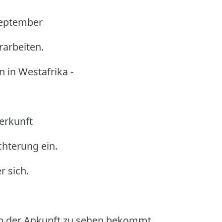
September
rarbeiten.
n in Westafrika -
erkunft
chterung ein.
r sich.
ch der Ankunft zu sehen bekommt,