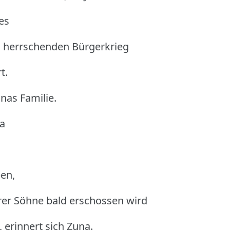
es
g herrschenden Bürgerkrieg
t.
nas Familie.
ja
ben,
hrer Söhne bald erschossen wird
 erinnert sich Zuna.