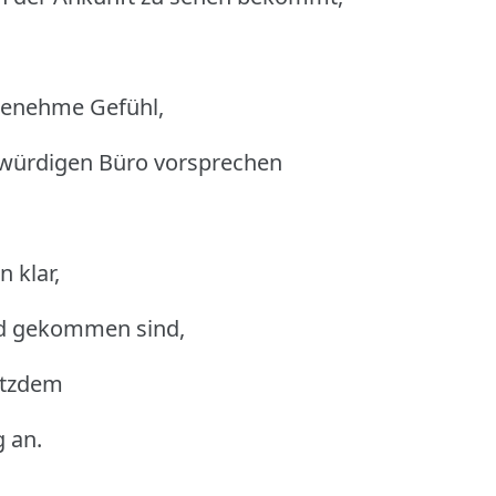
genehme Gefühl,
kwürdigen Büro vorsprechen
 klar,
Land gekommen sind,
rotzdem
 an.