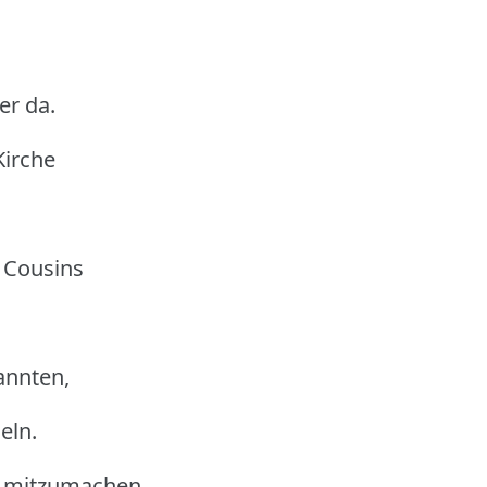
er da.
Kirche
 Cousins
nannten,
eln.
, mitzumachen.