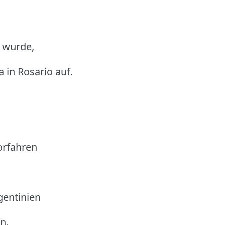
n wurde,
 in Rosario auf.
orfahren
gentinien
n.