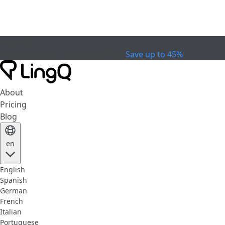
EXPIRED
Celebrate the Cup
Extended Sale
Save up to 45%
About
Pricing
Blog
en
English
Spanish
German
French
Italian
Portuguese